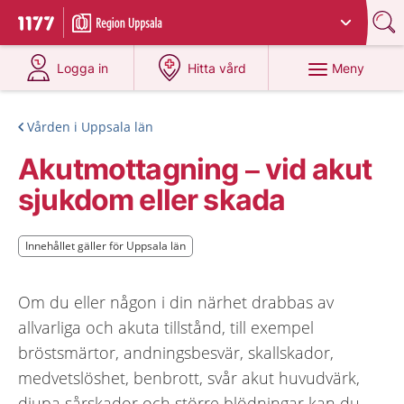
Du har valt region
Uppsala län
.
Till startsidan för 1177
på 1177.se
på 1177.se
Meny
Logga in
Hitta vård
Vården i Uppsala län
Akutmottagning – vid akut
sjukdom eller skada
Innehållet gäller för Uppsala län
Innehållet gäller för Uppsala län
Om du eller någon i din närhet drabbas av
allvarliga och akuta tillstånd, till exempel
bröstsmärtor, andningsbesvär, skallskador,
medvetslöshet, benbrott, svår akut huvudvärk,
djupa sårskador och större blödningar kan du