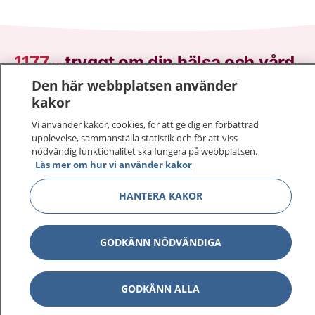
1177
–
tryggt om din hälsa och vård
Den här webbplatsen använder
På 1177.se får du råd om hälsa och information om
kakor
sjukdomar och vilka mottagningar du kan kontakta.
Vi använder kakor, cookies, för att ge dig en förbättrad
Logga in för att läsa din journal och göra dina
upplevelse, sammanställa statistik och för att viss
vårdärenden. Ring telefonnummer 1177 för
nödvändig funktionalitet ska fungera på webbplatsen.
sjukvårdsrådgivning dygnet runt.
Läs mer om hur vi använder kakor
1177 ger dig råd när du vill må bättre.
HANTERA KAKOR
GODKÄNN NÖDVÄNDIGA
Visa inn
1177 på flera språk
GODKÄNN ALLA
Visa inn
Om 1177