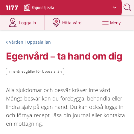
Du har valt region
Uppsala län
.
Till startsidan för 1177
på 1177.se
på 1177.se
Meny
Logga in
Hitta vård
Vården i Uppsala län
Egenvård – ta hand om dig
Innehållet gäller för Uppsala län
Innehållet gäller för Uppsala län
Alla sjukdomar och besvär kräver inte vård.
Många besvär kan du förebygga, behandla eller
lindra själv på egen hand. Du kan också logga in
och förnya recept, läsa din journal eller kontakta
en mottagning.