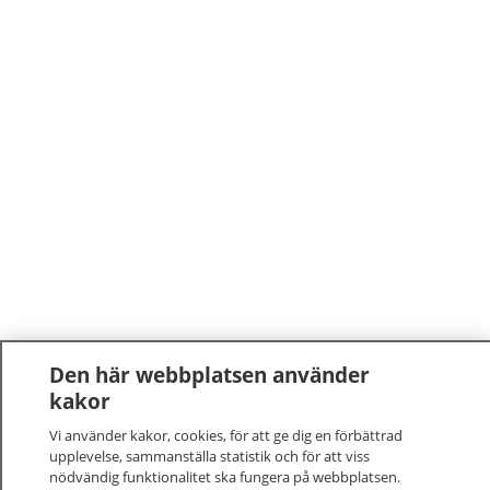
Den här webbplatsen använder
kakor
Vi använder kakor, cookies, för att ge dig en förbättrad
upplevelse, sammanställa statistik och för att viss
nödvändig funktionalitet ska fungera på webbplatsen.
1177
–
tryggt om din hälsa och vård