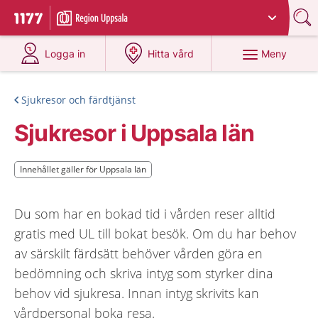
Du har valt region
Uppsala län
.
Till startsidan för 1177
på 1177.se
på 1177.se
Meny
Logga in
Hitta vård
Sjukresor och färdtjänst
Sjukresor i Uppsala län
Innehållet gäller för Uppsala län
Innehållet gäller för Uppsala län
Du som har en bokad tid i vården reser alltid
gratis med UL till bokat besök. Om du har behov
av särskilt färdsätt behöver vården göra en
bedömning och skriva intyg som styrker dina
behov vid sjukresa. Innan intyg skrivits kan
vårdpersonal boka resa.