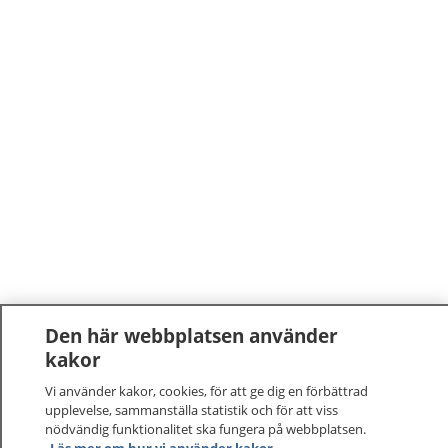
Den här webbplatsen använder
kakor
Vi använder kakor, cookies, för att ge dig en förbättrad
upplevelse, sammanställa statistik och för att viss
nödvändig funktionalitet ska fungera på webbplatsen.
1177
–
tryggt om din hälsa och vård