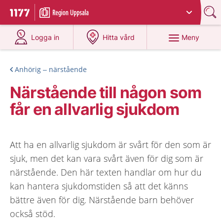
Du har valt region
Uppsala län
.
Till startsidan för 1177
på 1177.se
på 1177.se
Meny
Logga in
Hitta vård
Anhörig – närstående
Närstående till någon som
får en allvarlig sjukdom
Att ha en allvarlig sjukdom är svårt för den som är
sjuk, men det kan vara svårt även för dig som är
närstående. Den här texten handlar om hur du
kan hantera sjukdomstiden så att det känns
bättre även för dig. Närstående barn behöver
också stöd.