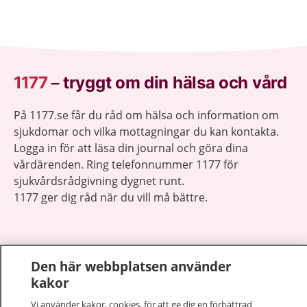
1177
–
tryggt om din hälsa och vård
På 1177.se får du råd om hälsa och information om
sjukdomar och vilka mottagningar du kan kontakta.
Logga in för att läsa din journal och göra dina
vårdärenden. Ring telefonnummer 1177 för
sjukvårdsrådgivning dygnet runt.
1177 ger dig råd när du vill må bättre.
Den här webbplatsen använder
kakor
Visa inn
1177 på flera språk
Vi använder kakor, cookies, för att ge dig en förbättrad