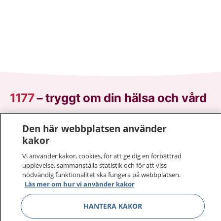
1177
–
tryggt om din hälsa och vård
På 1177.se får du råd om hälsa och information om
Den här webbplatsen använder
sjukdomar och vilka mottagningar du kan kontakta.
kakor
Logga in för att läsa din journal och göra dina
Vi använder kakor, cookies, för att ge dig en förbättrad
vårdärenden. Ring telefonnummer 1177 för
upplevelse, sammanställa statistik och för att viss
sjukvårdsrådgivning dygnet runt.
nödvändig funktionalitet ska fungera på webbplatsen.
1177 ger dig råd när du vill må bättre.
Läs mer om hur vi använder kakor
HANTERA KAKOR