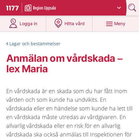
Du har valt region
Uppsala län
.
Till startsidan för 1177
på 1177.se
på 1177.se
Meny
Logga in
Hitta vård
Lagar och bestämmelser
Anmälan om vårdskada –
lex Maria
En vårdskada är en skada som du har fått inom
vården och som kunde ha undvikits. En
vårdskada eller en händelse som kunde ha lett till
en vårdskada måste utredas av vårdgivaren. En
allvarlig vårdskada eller en risk för en allvarlig
vårdskada ska också anmälas till Inspektionen för