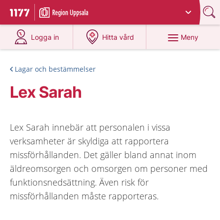
Du har valt region
Uppsala län
.
Till startsidan för 1177
på 1177.se
på 1177.se
Meny
Logga in
Hitta vård
Lagar och bestämmelser
Lex Sarah
Lex Sarah innebär att personalen i vissa
verksamheter är skyldiga att rapportera
missförhållanden. Det gäller bland annat inom
äldreomsorgen och omsorgen om personer med
funktionsnedsättning. Även risk för
missförhållanden måste rapporteras.