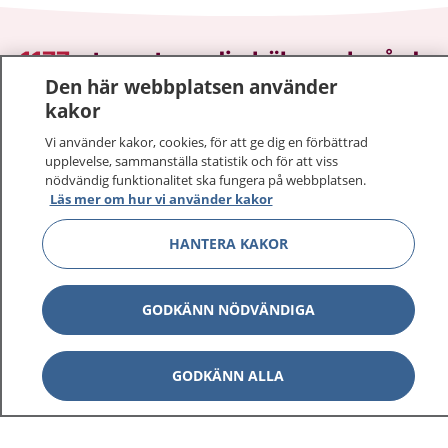
1177
–
tryggt om din hälsa och vård
Den här webbplatsen använder
På 1177.se får du råd om hälsa och information om
kakor
sjukdomar och vilka mottagningar du kan kontakta.
Vi använder kakor, cookies, för att ge dig en förbättrad
Logga in för att läsa din journal och göra dina
upplevelse, sammanställa statistik och för att viss
vårdärenden. Ring telefonnummer 1177 för
nödvändig funktionalitet ska fungera på webbplatsen.
Läs mer om hur vi använder kakor
sjukvårdsrådgivning dygnet runt.
1177 ger dig råd när du vill må bättre.
HANTERA KAKOR
GODKÄNN NÖDVÄNDIGA
Visa inn
1177 på flera språk
GODKÄNN ALLA
Visa inn
Om 1177