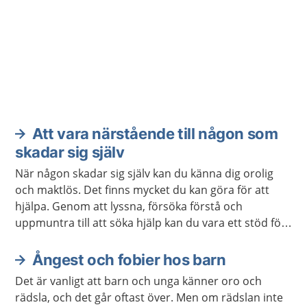
Att vara närstående till någon som
skadar sig själv
När någon skadar sig själv kan du känna dig orolig
och maktlös. Det finns mycket du kan göra för att
hjälpa. Genom att lyssna, försöka förstå och
uppmuntra till att söka hjälp kan du vara ett stöd för
den som mår dåligt. Ibland kan du själv behöva hjälp
för att orka vara ett bra stöd.
Ångest och fobier hos barn
Det är vanligt att barn och unga känner oro och
rädsla, och det går oftast över. Men om rädslan inte