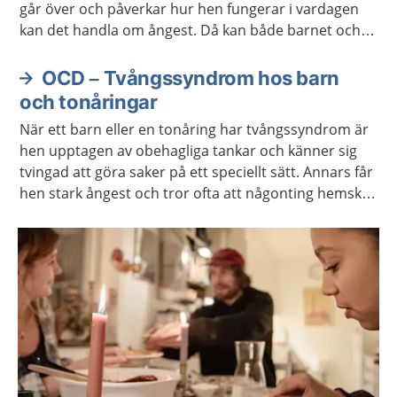
går över och påverkar hur hen fungerar i vardagen
kan det handla om ångest. Då kan både barnet och
du som är vuxen behöva hjälp och stöd. Ibland
behövs behandling.
OCD – Tvångssyndrom hos barn
och tonåringar
När ett barn eller en tonåring har tvångssyndrom är
hen upptagen av obehagliga tankar och känner sig
tvingad att göra saker på ett speciellt sätt. Annars får
hen stark ångest och tror ofta att någonting hemskt
kommer att hända. Det finns behandling mot
tvångssyndrom.