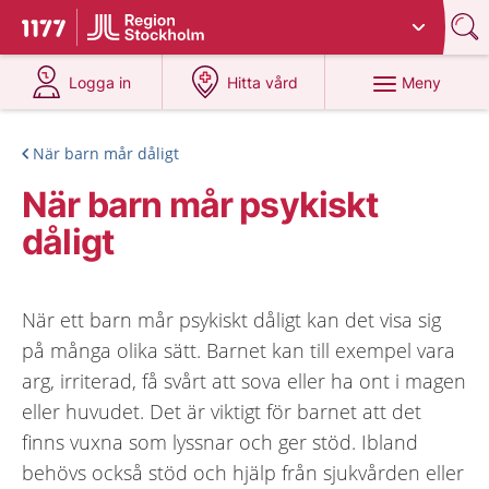
Du har valt region
Stockholms län
.
Till startsidan för 1177
på 1177.se
på 1177.se
Meny
Logga in
Hitta vård
När barn mår dåligt
När barn mår psykiskt
dåligt
När ett barn mår psykiskt dåligt kan det visa sig
på många olika sätt. Barnet kan till exempel vara
arg, irriterad, få svårt att sova eller ha ont i magen
eller huvudet. Det är viktigt för barnet att det
finns vuxna som lyssnar och ger stöd. Ibland
behövs också stöd och hjälp från sjukvården eller