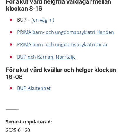
För akut vård helgfria vardagar mellan
klockan 8-16
BUP – (
en väg in)
PRIMA barn- och ungdomspsykiatri Handen
PRIMA barn- och ungdomspsykiatri Järva
BUP och Kärnan, Norrtälje
För akut vård kvällar och helger klockan
16-08
BUP Akutenhet
Senast uppdaterad
:
2025-01-20