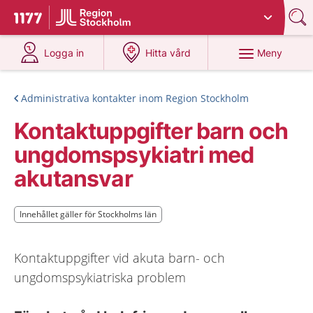
Du har valt region
Stockholms län
.
Till startsidan för 1177
på 1177.se
på 1177.se
Meny
Logga in
Hitta vård
Administrativa kontakter inom Region Stockholm
Kontaktuppgifter barn och
ungdomspsykiatri med
akutansvar
Innehållet gäller för Stockholms län
Innehållet gäller för Stockholms län
Kontaktuppgifter vid akuta barn- och
ungdomspsykiatriska problem