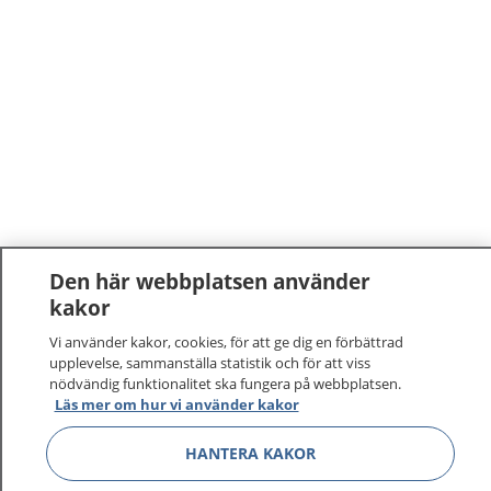
Den här webbplatsen använder
kakor
Vi använder kakor, cookies, för att ge dig en förbättrad
upplevelse, sammanställa statistik och för att viss
nödvändig funktionalitet ska fungera på webbplatsen.
Läs mer om hur vi använder kakor
1177
–
tryggt om din hälsa och vård
HANTERA KAKOR
På 1177.se får du råd om hälsa och information om
sjukdomar och vilka mottagningar du kan kontakta.