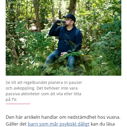
Se till att regelbundet planera in pauser
och avkoppling. Det behöver inte vara
passiva aktiviteter som att vila eller titta
på TV.
Den här artikeln handlar om nedstämdhet hos vuxna.
Gäller det
barn som mår psykiskt dåligt
kan du läsa