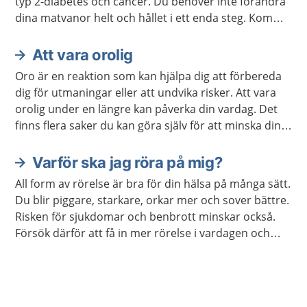
typ 2-diabetes och cancer. Du behöver inte förändra
dina matvanor helt och hållet i ett enda steg. Kom
ihåg att varje liten förändring kan göra stor skillnad.
Att vara orolig
Oro är en reaktion som kan hjälpa dig att förbereda
dig för utmaningar eller att undvika risker. Att vara
orolig under en längre kan påverka din vardag. Det
finns flera saker du kan göra själv för att minska din
oro. Ibland kan du behöva hjälp.
Varför ska jag röra på mig?
All form av rörelse är bra för din hälsa på många sätt.
Du blir piggare, starkare, orkar mer och sover bättre.
Risken för sjukdomar och benbrott minskar också.
Försök därför att få in mer rörelse i vardagen och
undvik att sitta stilla i långa perioder.