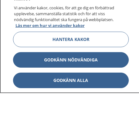
Vi använder kakor, cookies, för att ge dig en förbättrad
upplevelse, sammanställa statistik och för att viss
nödvändig funktionalitet ska fungera på webbplatsen.
Visa inn
Läs mer om hur vi använder kakor
1177 på flera språk
HANTERA KAKOR
Visa inn
Om 1177
Visa inn
GODKÄNN NÖDVÄNDIGA
Kontakt
GODKÄNN ALLA
Behandling av personuppgifter
Hantering av kakor
Inställningar för kakor
1177 – en tjänst från
Inera.