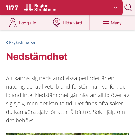
Du har valt region
Stockholms län
.
Till startsidan för 1177
på 1177.se
på 1177.se
Meny
Logga in
Hitta vård
Psykisk hälsa
Nedstämdhet
Att känna sig nedstämd vissa perioder är en
naturlig del av livet. Ibland förstår man varför, och
ibland inte. Nedstämdhet går nästan alltid över av
sig själv, men det kan ta tid. Det finns ofta saker
du kan göra själv för att må bättre. Sök hjälp om
det behövs.