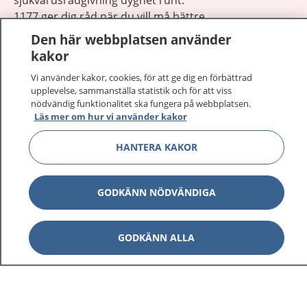
1177 ger dig råd när du vill må bättre.
Den här webbplatsen använder
kakor
Vi använder kakor, cookies, för att ge dig en förbättrad
upplevelse, sammanställa statistik och för att viss
Visa inn
nödvändig funktionalitet ska fungera på webbplatsen.
1177 på flera språk
Läs mer om hur vi använder kakor
Visa inn
Om 1177
HANTERA KAKOR
Visa inn
Kontakt
GODKÄNN NÖDVÄNDIGA
Behandling av personuppgifter
GODKÄNN ALLA
Hantering av kakor