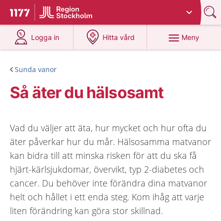
Du har valt region
Stockholms län
.
Till startsidan för 1177
på 1177.se
på 1177.se
Meny
Logga in
Hitta vård
Sunda vanor
Så äter du hälsosamt
Vad du väljer att äta, hur mycket och hur ofta du
äter påverkar hur du mår. Hälsosamma matvanor
kan bidra till att minska risken för att du ska få
hjärt-kärlsjukdomar, övervikt, typ 2-diabetes och
cancer. Du behöver inte förändra dina matvanor
helt och hållet i ett enda steg. Kom ihåg att varje
liten förändring kan göra stor skillnad.