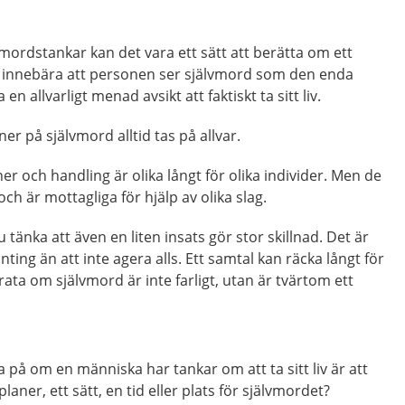
mordstankar kan det vara ett sätt att berätta om ett
e innebära att personen ser självmord som den enda
n allvarligt menad avsikt att faktiskt ta sitt liv.
er på självmord alltid tas på allvar.
er och handling är olika långt för olika individer. Men de
 och är mottagliga för hjälp av olika slag.
nka att även en liten insats gör stor skillnad. Det är
nting än att inte agera alls. Ett samtal kan räcka långt för
ata om självmord är inte farligt, utan är tvärtom ett
a på om en människa har tankar om att ta sitt liv är att
laner, ett sätt, en tid eller plats för självmordet?