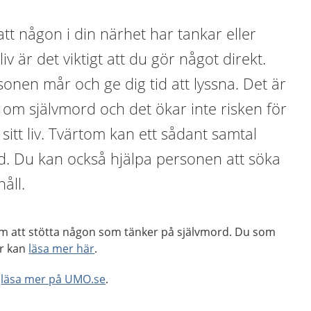
t någon i din närhet har tankar eller
 liv är det viktigt att du gör något direkt.
onen mår och ge dig tid att lyssna. Det är
ta om självmord och det ökar inte risken för
sitt liv. Tvärtom kan ett sådant samtal
d. Du kan också hjälpa personen att söka
åll.
m att stötta någon som tänker på självmord. Du som
ar kan
läsa mer här
.
å
läsa mer på UMO.se
.