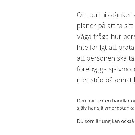
Om du misstänker at
planer på att ta sitt
Våga fråga hur pers
inte farligt att pra
att personen ska ta 
förebygga självmor
mer stöd på annat h
Den här texten handlar o
själv har självmordstank
Du som är ung kan ocks