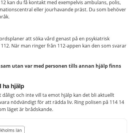
2 kan du få kontakt med exempelvis ambulans, polis,
ormationscentral eller jourhavande präst. Du som behöver
pråk.
rdsplaner att söka vård genast på en psykiatrisk
g 112. När man ringer från 112-appen kan den som svarar
sam utan var med personen tills annan hjälp finns
 ha hjälp
igt och inte vill ta emot hjälp kan det bli aktuellt
 vara nödvändigt för att rädda liv. Ring polisen på 114 14
 om läget är brådskande.
illägget från region Stockholms län
ockholms län