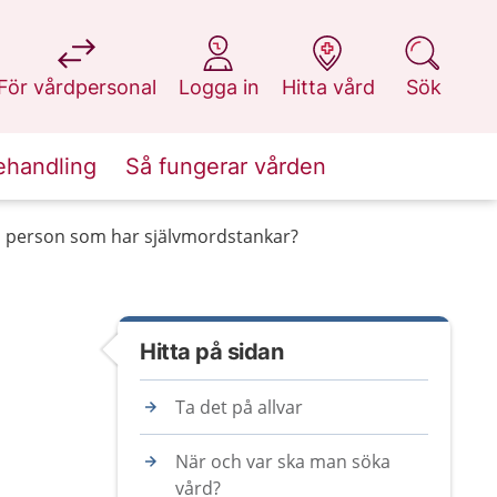
på 1177.se
på 1177.se
på 1177.se
på 1177.se
För vårdpersonal
Logga in
Hitta vård
Sök
ehandling
Så fungerar vården
n person som har självmordstankar?
Hitta på sidan
Ta det på allvar
När och var ska man söka
vård?