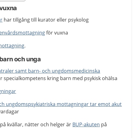
egion Stockholms län
 vuxna
er
har tillgång till kurator eller psykolog
penvårdsmottagning
för vuxna
tmottagning
.
 barn och unga
ntraler samt barn- och ungdomsmedicinska
r specialkompetens kring barn med psykisk ohälsa
ningar
ch ungdomspsykiatriska mottagningar tar emot akut
vardagar
å kvällar, nätter och helger är
BUP-akuten
på