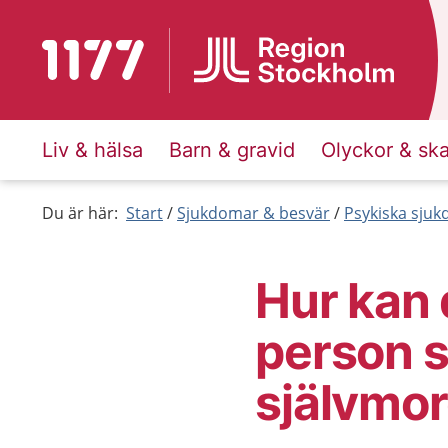
Till startsidan för 1177
Liv & hälsa
Barn & gravid
Olyckor & sk
Du är här:
Start
Sjukdomar & besvär
Psykiska sju
Hur kan 
person 
självmo