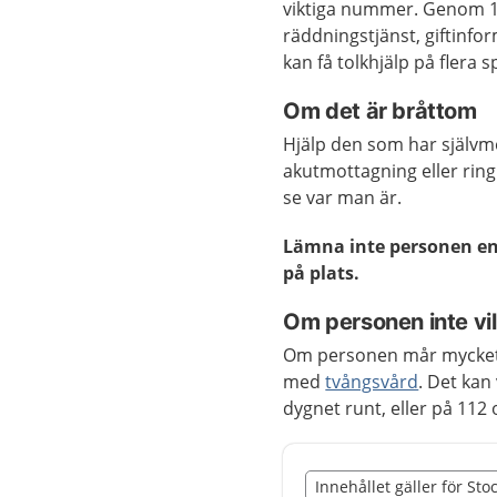
viktiga nummer. Genom 11
räddningstjänst, giftinf
kan få tolkhjälp på flera s
Om det är bråttom
Hjälp den som har självmo
akutmottagning eller rin
se var man är.
Lämna inte personen en
på plats.
Om personen inte vill
Om personen mår mycket dål
med
tvångsvård
. Det kan
dygnet runt, eller på 112
Slut på det regionala t
Innehållet gäller för St