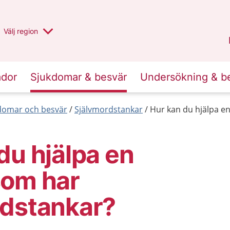
Du har valt region
Välj
en annan
region
Stockholms län
.
ador
Sjukdomar & besvär
Undersökning & b
kdomar och besvär
Självmordstankar
Hur kan du hjälpa e
du hjälpa en
som har
rdstankar?