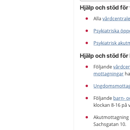
Nedan innehåll gäller r
Hjälp och stöd för
Alla
vårdcentral
Psykiatriska öp
Psykiatrisk aku
Hjälp och stöd för
Följande
vårdce
mottagningar
ha
Ungdomsmottag
Följande
barn- o
klockan 8-16 på 
Akutmottagning p
Sachsgatan 10.