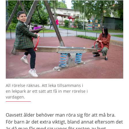
All rörelse räknas. Att leka tillsammans i
en lekpark är ett sätt att få in mer rörelse i
vardagen.
Oavsett ålder behöver man röra sig för att må bra.
För barn är det extra viktigt, bland annat eftersom det
är då man får med sig vanor för resten av livet.