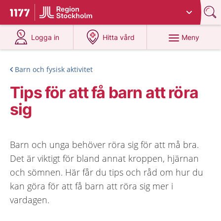
Du har valt region
Stockholms län
.
Till startsidan för 1177
på 1177.se
på 1177.se
Meny
Logga in
Hitta vård
Barn och fysisk aktivitet
Tips för att få barn att röra
sig
Barn och unga behöver röra sig för att må bra.
Det är viktigt för bland annat kroppen, hjärnan
och sömnen. Här får du tips och råd om hur du
kan göra för att få barn att röra sig mer i
vardagen.