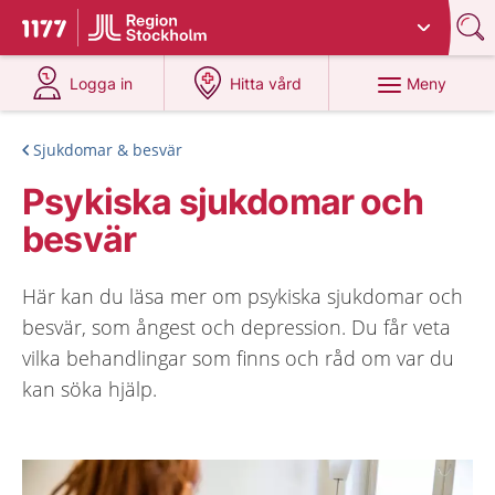
Du har valt region
Stockholms län
.
Till startsidan för 1177
på 1177.se
på 1177.se
Meny
Logga in
Hitta vård
Sjukdomar & besvär
Psykiska sjukdomar och
besvär
Här kan du läsa mer om psykiska sjukdomar och
besvär, som ångest och depression. Du får veta
vilka behandlingar som finns och råd om var du
kan söka hjälp.