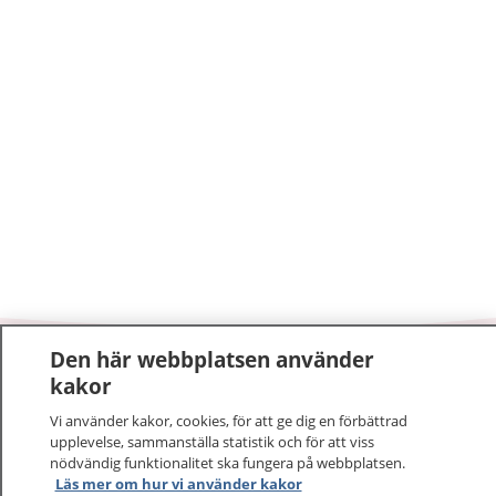
Den här webbplatsen använder
1177
–
tryggt om din hälsa och vård
kakor
Vi använder kakor, cookies, för att ge dig en förbättrad
På 1177.se får du råd om hälsa och information om
upplevelse, sammanställa statistik och för att viss
sjukdomar och vilka mottagningar du kan kontakta.
nödvändig funktionalitet ska fungera på webbplatsen.
Logga in för att läsa din journal och göra dina
Läs mer om hur vi använder kakor