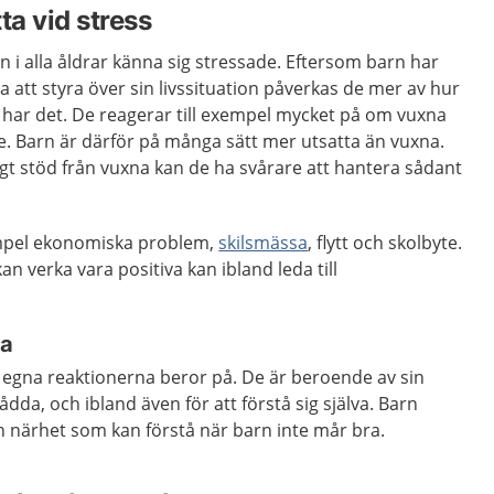
ta vid stress
 i alla åldrar känna sig stressade. Eftersom barn har
 att styra över sin livssituation påverkas de mer av hur
har det. De reagerar till exempel mycket på om vuxna
. Barn är därför på många sätt mer utsatta än vuxna.
ligt stöd från vuxna kan de ha svårare att hantera sådant
empel ekonomiska problem,
skilsmässa
, flytt och skolbyte.
n verka vara positiva kan ibland leda till
pa
de egna reaktionerna beror på. De är beroende av sin
tådda, och ibland även för att förstå sig själva. Barn
n närhet som kan förstå när barn inte mår bra.