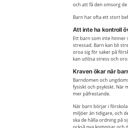
och att få den omsorg de
Barn har ofta ett stort be
Att inte ha kontroll öv
Ett barn som inte hinner 
stressad. Barn kan bli st
oroa sig för saker på för
kan utlösa stress och oro
Kraven ökar när barn
Barndomen och ungdomstid
fysiskt och psykiskt. När
mer påfrestande.
När barn börjar i förskol
miljöer än tidigare, och d
ska de hålla ordning på si
också nya kompisar och de