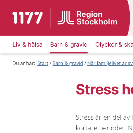
Till startsidan för 1177
Liv & hälsa
Barn & gravid
Olyckor & sk
Du är här:
Start
Barn & gravid
När familjelivet är sv
Stress h
Stress är en del av
kortare perioder. Nä