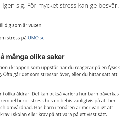
a igen sig. För mycket stress kan ge besvär.
ill dig som är vuxen.
 om stress på
UMO.se
på många olika saker
ktion i kroppen som uppstår när du reagerar på en fysisk
. Ofta går det som stressar över, eller du hittar sätt att
r i olika åldrar. Det kan också variera hur barn påverkas
 exempel beror stress hos en bebis vanligtvis på att hen
t och omvårdnad. Hos barn i tonåren är mer vanligt att
av i skolan eller krav på att vara på ett visst sätt.