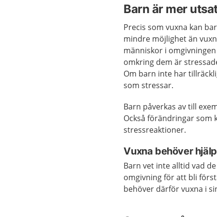
Barn är mer utsat
Precis som vuxna kan barn
mindre möjlighet än vuxna
människor i omgivningen 
omkring dem är stressade
Om barn inte har tillräck
som stressar.
Barn påverkas av till ex
Också förändringar som ka
stressreaktioner.
Vuxna behöver hjäl
Barn vet inte alltid vad 
omgivning för att bli förs
behöver därför vuxna i si