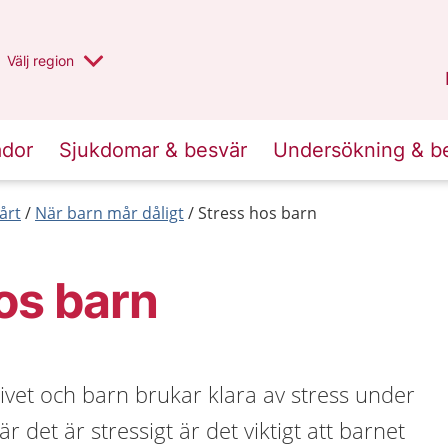
Du har valt region
Välj
en annan
region
Stockholms län
.
ador
Sjukdomar & besvär
Undersökning & b
årt
När barn mår dåligt
Stress hos barn
os barn
 livet och barn brukar klara av stress under
r det är stressigt är det viktigt att barnet