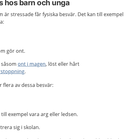
s hos barn och unga
m är stressade får fysiska besvär. Det kan till exempel
a:
om gör ont.
n såsom
ont i magen
, löst eller hårt
rstoppning
.
r flera av dessa besvär:
 till exempel vara arg eller ledsen.
rera sig i skolan.