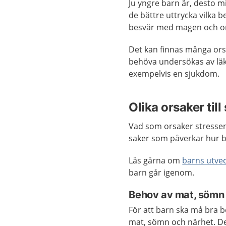
Ju yngre barn är, desto m
de bättre uttrycka vilka b
besvär med magen och on
Det kan finnas många orsak
behöva undersökas av läka
exempelvis en sjukdom.
Olika orsaker til
Vad som orsaker stressen
saker som påverkar hur b
Läs gärna om
barns utveck
barn går igenom.
Behov av mat, sömn
För att barn ska må bra 
mat, sömn och närhet. De