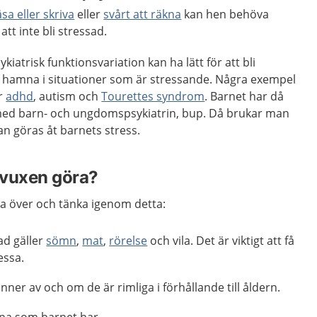
äsa eller skriva
eller
svårt att räkna
kan hen behöva
att inte bli stressad.
atrisk funktionsvariation kan ha lätt för att bli
att hamna i situationer som är stressande. Några exempel
är
adhd
, autism och
Tourettes syndrom
. Barnet har då
med barn- och ungdomspsykiatrin, bup. Då brukar man
n göras åt barnets stress.
 vuxen göra?
a över och tänka igenom detta:
ad gäller
sömn
,
mat
,
rörelse
och vila. Det är viktigt att få
essa.
nner av och om de är rimliga i förhållande till åldern.