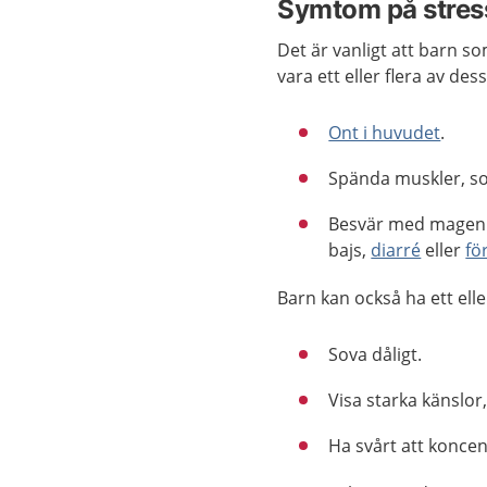
Symtom på stres
Det är vanligt att barn so
vara ett eller flera av dess
Ont i huvudet
.
Spända muskler, s
Besvär med mage
bajs,
diarré
eller
fö
Barn kan också ha ett elle
Sova dåligt.
Visa starka känslor,
Ha svårt att koncent