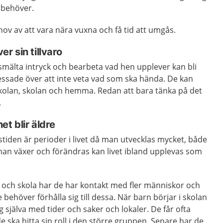
 behöver.
hov av att vara nära vuxna och få tid att umgås.
er sin tillvaro
smälta intryck och bearbeta vad hen upplever kan bli
ressade över att inte veta vad som ska hända. De kan
skolan, skolan och hemma. Redan att bara tänka på det
.
et blir äldre
en är perioder i livet då man utvecklas mycket, både
 man växer och förändras kan livet ibland upplevas som
a och skola har de har kontakt med fler människor och
e behöver förhålla sig till dessa. När barn börjar i skolan
g själva med tider och saker och lokaler. De får ofta
 ska hitta sin roll i den större gruppen. Senare har de