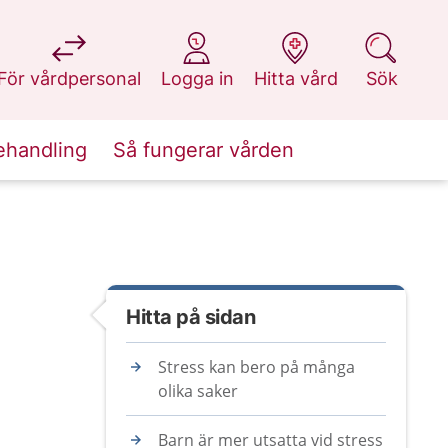
på 1177.se
på 1177.se
på 1177.se
på 1177.se
För vårdpersonal
Logga in
Hitta vård
Sök
ehandling
Så fungerar vården
Hitta på sidan
Stress kan bero på många
olika saker
Barn är mer utsatta vid stress