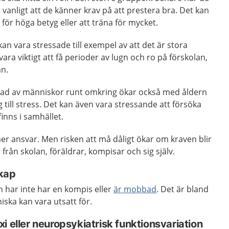
 vanligt att de känner krav på att prestera bra. Det kan
för höga betyg eller att träna för mycket.
an vara stressade till exempel av att det är stora
ra viktigt att få perioder av lugn och ro på förskolan,
an.
erad av människor runt omkring ökar också med åldern
 till stress. Det kan även vara stressande att försöka
finns i samhället.
mer ansvar. Men risken att må dåligt ökar om kraven blir
ga från skolan, föräldrar, kompisar och sig själv.
kap
 har inte har en kompis eller
är mobbad
. Det är bland
ska kan vara utsatt för.
i eller neuropsykiatrisk funktionsvariation