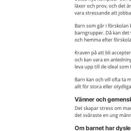
läxor och prov, och det är
vara stressande att jobba 
Barn som går i förskolan k
barngrupper. Då kan det va
och hemma efter förskol
Kraven på att bli accept
och kan vara en anledning
leva upp till de ideal som 
Barn kan och vill ofta ta 
allt för stora eller otydli
Vänner och gemens
Det skapar stress om man
det svåraste en ung männi
Om barnet har dyslex