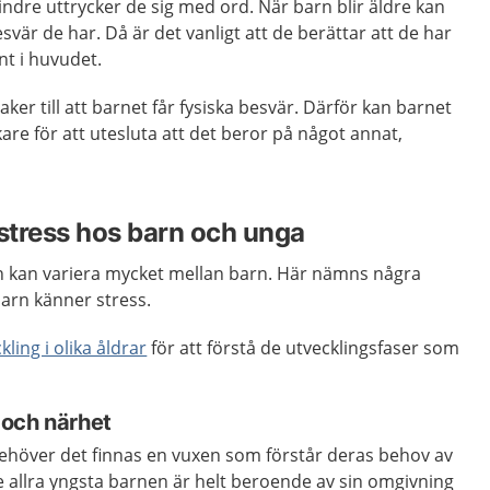
indre uttrycker de sig med ord. När barn blir äldre kan
esvär de har. Då är det vanligt att de berättar att de har
t i huvudet.
er till att barnet får fysiska besvär. Därför kan barnet
re för att utesluta att det beror på något annat,
l stress hos barn och unga
 kan variera mycket mellan barn. Här nämns några
arn känner stress.
ling i olika åldrar
för att förstå de utvecklingsfaser som
 och närhet
behöver det finnas en vuxen som förstår deras behov av
 allra yngsta barnen är helt beroende av sin omgivning