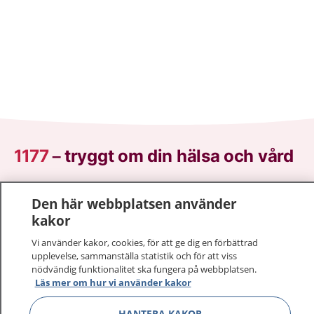
1177
–
tryggt om din hälsa och vård
På 1177.se får du råd om hälsa och information om
Den här webbplatsen använder
sjukdomar och vilka mottagningar du kan kontakta.
kakor
Logga in för att läsa din journal och göra dina
vårdärenden. Ring telefonnummer 1177 för
Vi använder kakor, cookies, för att ge dig en förbättrad
sjukvårdsrådgivning dygnet runt.
upplevelse, sammanställa statistik och för att viss
nödvändig funktionalitet ska fungera på webbplatsen.
1177 ger dig råd när du vill må bättre.
Läs mer om hur vi använder kakor
HANTERA KAKOR