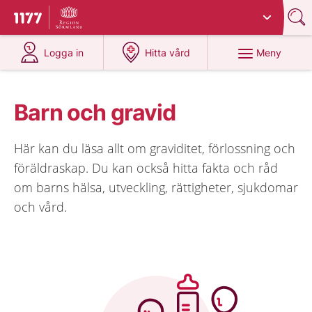
Du har valt region
Sörmland
.
Till startsidan för 1177
på 1177.se
på 1177.se
Meny
Logga in
Hitta vård
Barn och gravid
Här kan du läsa allt om graviditet, förlossning och
föräldraskap. Du kan också hitta fakta och råd
om barns hälsa, utveckling, rättigheter, sjukdomar
och vård.