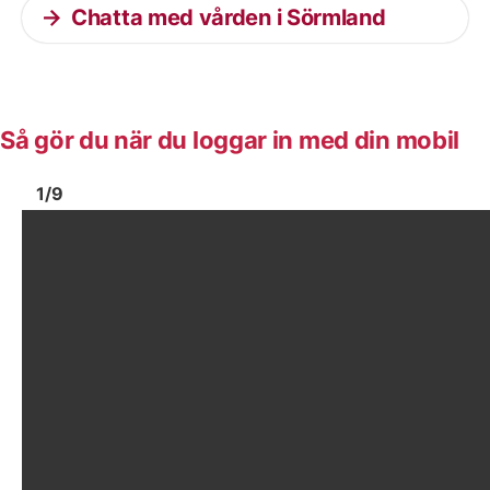
Chatta med vården i Sörmland
Så gör du när du loggar in med din mobil
Bild
1
Bild
1
1
/
9
Visa föregående bild
Vis