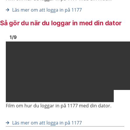
Läs mer om att logga in på 1177
Så gör du när du loggar in med din dator
Bild
1
Bild
1
1
/
9
Visa föregående bild
Vis
Film om hur du loggar in på 1177 med din dator.
Läs mer om att logga in på 1177