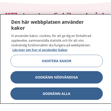
1177
–
tryggt om din hälsa och vård
Den här webbplatsen använder
På 1177.se får du råd om hälsa och information om
kakor
sjukdomar och vilka mottagningar du kan kontakta.
Vi använder kakor, cookies, för att ge dig en förbättrad
Logga in för att läsa din journal och göra dina
upplevelse, sammanställa statistik och för att viss
vårdärenden. Ring telefonnummer 1177 för
nödvändig funktionalitet ska fungera på webbplatsen.
Läs mer om hur vi använder kakor
sjukvårdsrådgivning dygnet runt.
1177 ger dig råd när du vill må bättre.
HANTERA KAKOR
GODKÄNN NÖDVÄNDIGA
Visa inn
1177 på flera språk
GODKÄNN ALLA
Visa inn
Om 1177