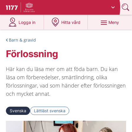
Du har valt region
Sörmland
.
Till startsidan för 1177
på 1177.se
på 1177.se
Meny
Logga in
Hitta vård
Barn & gravid
Förlossning
Här kan du läsa mer om att föda barn. Du kan
läsa om förberedelser, smärtlindring, olika
förlossningar, vad som händer efter förlossningen
och mycket annat.
Svenska
Lättläst svenska