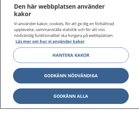
1177
–
tryggt om din hälsa och vård
Den här webbplatsen använder
kakor
På 1177.se får du råd om hälsa och information om
Vi använder kakor, cookies, för att ge dig en förbättrad
sjukdomar och vilka mottagningar du kan kontakta.
upplevelse, sammanställa statistik och för att viss
Logga in för att läsa din journal och göra dina
nödvändig funktionalitet ska fungera på webbplatsen.
vårdärenden. Ring telefonnummer 1177 för
Läs mer om hur vi använder kakor
sjukvårdsrådgivning dygnet runt.
1177 ger dig råd när du vill må bättre.
HANTERA KAKOR
GODKÄNN NÖDVÄNDIGA
Visa inn
1177 på flera språk
GODKÄNN ALLA
Visa inn
Om 1177
Visa inn
Kontakt