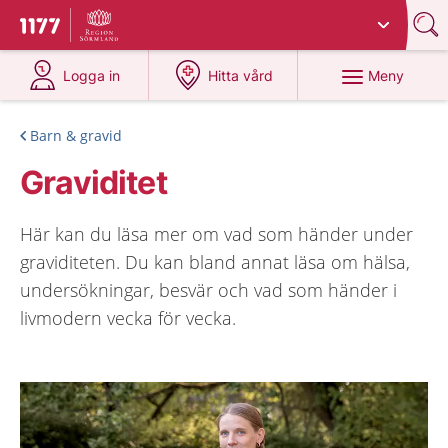
Du har valt region
Sörmland
.
Till startsidan för 1177
på 1177.se
på 1177.se
Meny
Logga in
Hitta vård
Barn & gravid
Graviditet
Här kan du läsa mer om vad som händer under
graviditeten. Du kan bland annat läsa om hälsa,
undersökningar, besvär och vad som händer i
livmodern vecka för vecka.