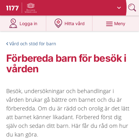
Du har valt region
Sörmland
.
Till startsidan för 1177
på 1177.se
på 1177.se
Meny
Logga in
Hitta vård
Vård och stöd för barn
Förbereda barn för besök i
vården
Besök, undersökningar och behandlingar i
vården brukar gå bättre om barnet och du är
förberedda. Om du är rädd och orolig är det lätt
att barnet känner likadant. Förbered först dig
själv och sedan ditt barn. Här får du råd om hur
du kan göra.