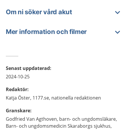
Om ni söker vård akut
Mer information och filmer
Senast uppdaterad
:
2024-10-25
Redaktör
:
Katja
Öster,
1177.se, nationella redaktionen
Granskare
:
Godfried
Van Agthoven,
barn- och ungdomsläkare,
Barn- och ungdomsmedicin Skaraborgs sjukhus,