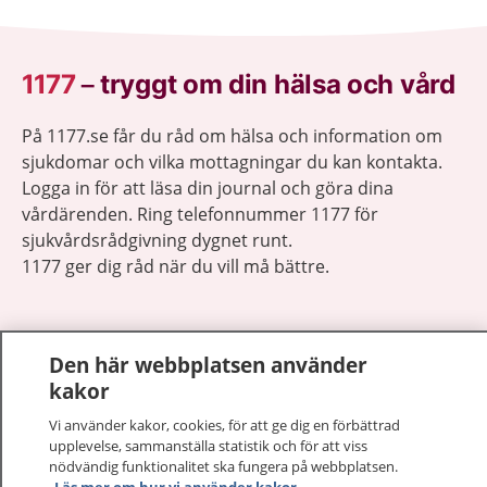
1177
–
tryggt om din hälsa och vård
På 1177.se får du råd om hälsa och information om
sjukdomar och vilka mottagningar du kan kontakta.
Logga in för att läsa din journal och göra dina
vårdärenden. Ring telefonnummer 1177 för
sjukvårdsrådgivning dygnet runt.
1177 ger dig råd när du vill må bättre.
Den här webbplatsen använder
kakor
Visa inn
1177 på flera språk
Vi använder kakor, cookies, för att ge dig en förbättrad
upplevelse, sammanställa statistik och för att viss
Visa inn
nödvändig funktionalitet ska fungera på webbplatsen.
Om 1177