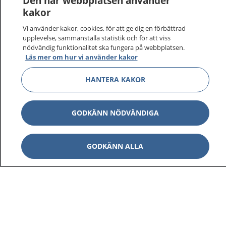
Den här webbplatsen använder
kakor
På 1177.se får du råd om hälsa och information om
Vi använder kakor, cookies, för att ge dig en förbättrad
sjukdomar och vilka mottagningar du kan kontakta.
upplevelse, sammanställa statistik och för att viss
Logga in för att läsa din journal och göra dina
nödvändig funktionalitet ska fungera på webbplatsen.
vårdärenden. Ring telefonnummer 1177 för
Läs mer om hur vi använder kakor
sjukvårdsrådgivning dygnet runt.
1177 ger dig råd när du vill må bättre.
HANTERA KAKOR
GODKÄNN NÖDVÄNDIGA
Visa inn
GODKÄNN ALLA
1177 på flera språk
Visa inn
Om 1177
Visa inn
Kontakt