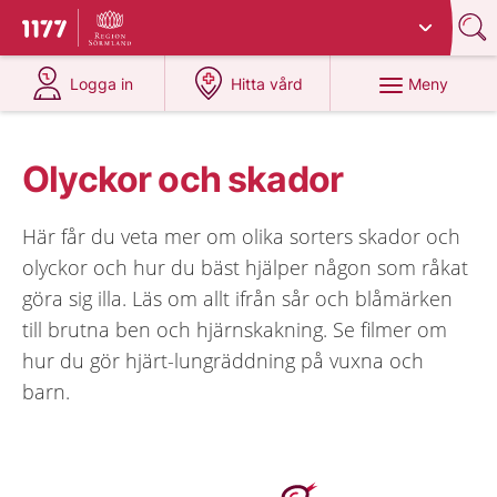
Du har valt region
Sörmland
.
Till startsidan för 1177
på 1177.se
på 1177.se
Meny
Logga in
Hitta vård
Olyckor och skador
Här får du veta mer om olika sorters skador och
olyckor och hur du bäst hjälper någon som råkat
göra sig illa. Läs om allt ifrån sår och blåmärken
till brutna ben och hjärnskakning. Se filmer om
hur du gör hjärt-lungräddning på vuxna och
barn.