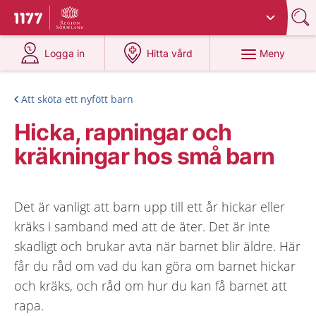
Du har valt region
Sörmland
.
Till startsidan för 1177
på 1177.se
på 1177.se
Meny
Logga in
Hitta vård
Att sköta ett nyfött barn
Hicka, rapningar och
kräkningar hos små barn
Det är vanligt att barn upp till ett år hickar eller
kräks i samband med att de äter. Det är inte
skadligt och brukar avta när barnet blir äldre. Här
får du råd om vad du kan göra om barnet hickar
och kräks, och råd om hur du kan få barnet att
rapa.