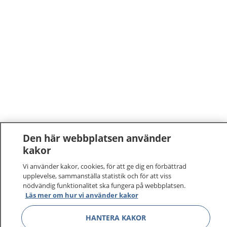
Den här webbplatsen använder
kakor
1177
–
tryggt om din hälsa och vård
Vi använder kakor, cookies, för att ge dig en förbättrad
På 1177.se får du råd om hälsa och information om
upplevelse, sammanställa statistik och för att viss
nödvändig funktionalitet ska fungera på webbplatsen.
sjukdomar och vilka mottagningar du kan kontakta.
Läs mer om hur vi använder kakor
Logga in för att läsa din journal och göra dina
vårdärenden. Ring telefonnummer 1177 för
HANTERA KAKOR
sjukvårdsrådgivning dygnet runt.