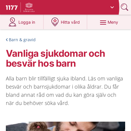
Du har valt region
Sörmland
.
Till startsidan för 1177
på 1177.se
på 1177.se
Meny
Logga in
Hitta vård
Barn & gravid
Vanliga sjukdomar och
besvär hos barn
Alla barn blir tillfälligt sjuka ibland. Läs om vanliga
besvär och barnsjukdomar i olika åldrar. Du får
bland annat råd om vad du kan göra själv och
när du behöver söka vård.