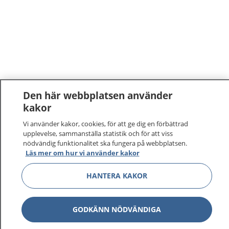
Den här webbplatsen använder
kakor
Vi använder kakor, cookies, för att ge dig en förbättrad
upplevelse, sammanställa statistik och för att viss
nödvändig funktionalitet ska fungera på webbplatsen.
Läs mer om hur vi använder kakor
1177
–
tryggt om din hälsa och vård
HANTERA KAKOR
På 1177.se får du råd om hälsa och information om
sjukdomar och vilka mottagningar du kan kontakta.
GODKÄNN NÖDVÄNDIGA
Logga in för att läsa din journal och göra dina
vårdärenden. Ring telefonnummer 1177 för