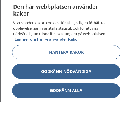
Den här webbplatsen använder
kakor
Vi använder kakor, cookies, för att ge dig en förbättrad
upplevelse, sammanställa statistik och för att viss
nödvändig funktionalitet ska fungera på webbplatsen.
Läs mer om hur vi använder kakor
HANTERA KAKOR
1177
–
tryggt om din hälsa och vård
På 1177.se får du råd om hälsa och information om
GODKÄNN NÖDVÄNDIGA
sjukdomar och vilka mottagningar du kan kontakta.
Logga in för att läsa din journal och göra dina
vårdärenden. Ring telefonnummer 1177 för
GODKÄNN ALLA
sjukvårdsrådgivning dygnet runt.
1177 ger dig råd när du vill må bättre.