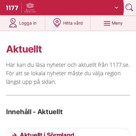
Du har valt region
Sörmland
.
Till startsidan för 1177
på 1177.se
på 1177.se
Meny
Logga in
Hitta vård
Aktuellt
Här kan du läsa nyheter och aktuellt från 1177.se.
För att se lokala nyheter måste du välja region
längst upp på sidan.
Innehåll - Aktuellt
Aktuellt i Sörmland