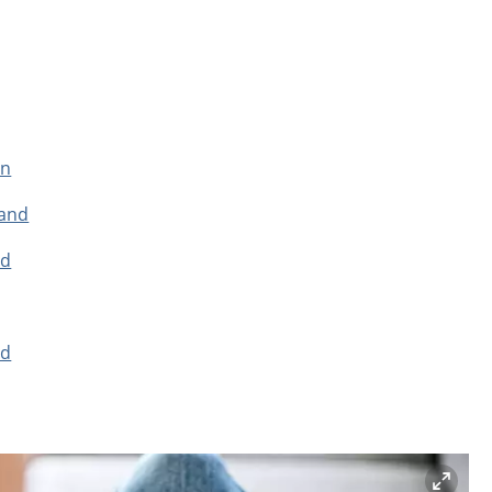
en
land
nd
nd