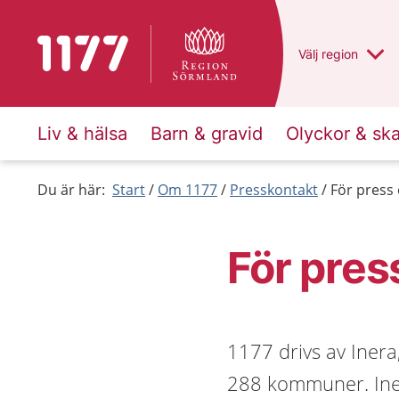
Till startsidan för 1177
Du har valt regio
Välj
en annan
region
Liv & hälsa
Barn & gravid
Olyckor & sk
Du är här:
Start
Om 1177
Presskontakt
För press
För pres
1177 drivs av Inera
288 kommuner. Iner