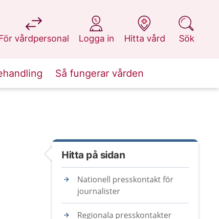
på 1177.se
på 1177.se
på 1177.se
på 1177.se
För vårdpersonal
Logga in
Hitta vård
Sök
ehandling
Så fungerar vården
Hitta på sidan
Nationell presskontakt för
journalister
Regionala presskontakter