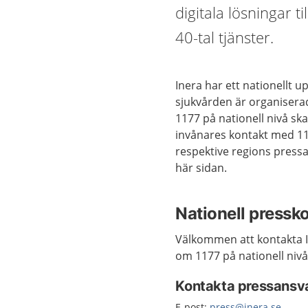
digitala lösningar 
40-tal tjänster.
Inera har ett nationellt 
sjukvården är organisera
1177 på nationell nivå sk
invånares kontakt med 117
respektive regions pressa
här sidan.
Nationell pressko
Välkommen att kontakta I
om 1177 på nationell niv
Kontakta pressansva
E-post:
press@inera.se