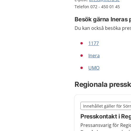
Telefon 072 - 450 01 45
Besök gärna Ineras
Du kan också besöka pre
1177
Inera
UMO
Regionala pressk
Slut på det regionala t
Innehållet gäller för Sö
Nedan innehåll gäller r
Presskontakt i Re
Pressansvarig för Reg