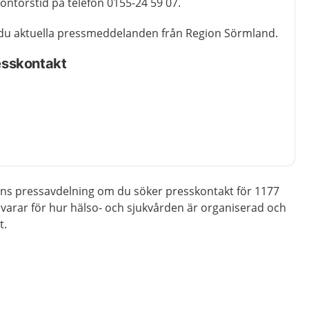
ntorstid på telefon 0155-24 59 07.
du aktuella pressmeddelanden från Region Sörmland.
sskontakt
ons pressavdelning om du söker presskontakt för 1177
varar för hur hälso- och sjukvården är organiserad och
t.