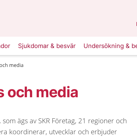
n
Sörmland
.
ador
Sjukdomar & besvär
Undersökning & b
 och media
s och media
, som ägs av SKR Företag, 21 regioner och
a koordinerar, utvecklar och erbjuder