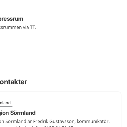
 pressrum
ssrummen via TT.
ontakter
illägget från region Sörmland
rmland
egion Sörmland
gion Sörmland
ion Sörmland är Fredrik Gustavsson, kommunikatör.