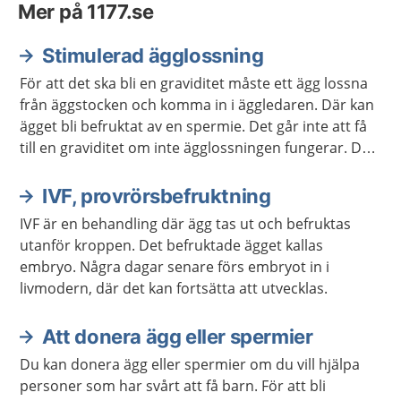
Mer på 1177.se
Stimulerad ägglossning
För att det ska bli en graviditet måste ett ägg lossna
från äggstocken och komma in i äggledaren. Där kan
ägget bli befruktat av en spermie. Det går inte att få
till en graviditet om inte ägglossningen fungerar. Då
kan du få behandling som stimulerar äggen att
mogna och lossna.
IVF, provrörsbefruktning
IVF är en behandling där ägg tas ut och befruktas
utanför kroppen. Det befruktade ägget kallas
embryo. Några dagar senare förs embryot in i
livmodern, där det kan fortsätta att utvecklas.
Att donera ägg eller spermier
Du kan donera ägg eller spermier om du vill hjälpa
personer som har svårt att få barn. För att bli