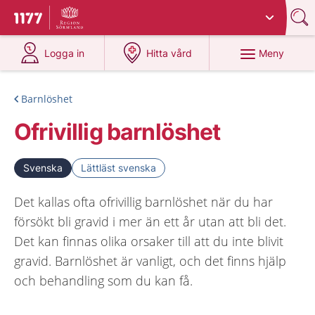
Du har valt region
Sörmland
.
Till startsidan för 1177
på 1177.se
på 1177.se
Meny
Logga in
Hitta vård
Barnlöshet
Ofrivillig barnlöshet
Svenska
Lättläst svenska
Det kallas ofta ofrivillig barnlöshet när du har
försökt bli gravid i mer än ett år utan att bli det.
Det kan finnas olika orsaker till att du inte blivit
gravid. Barnlöshet är vanligt, och det finns hjälp
och behandling som du kan få.