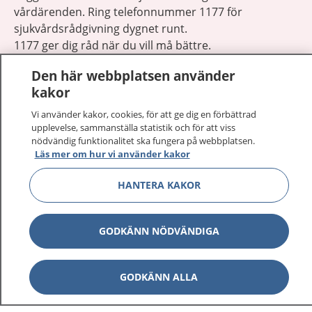
vårdärenden. Ring telefonnummer 1177 för
sjukvårdsrådgivning dygnet runt.
1177 ger dig råd när du vill må bättre.
Den här webbplatsen använder
kakor
Vi använder kakor, cookies, för att ge dig en förbättrad
upplevelse, sammanställa statistik och för att viss
Visa inn
1177 på flera språk
nödvändig funktionalitet ska fungera på webbplatsen.
Läs mer om hur vi använder kakor
Visa inn
Om 1177
HANTERA KAKOR
Visa inn
Kontakt
GODKÄNN NÖDVÄNDIGA
Behandling av personuppgifter
GODKÄNN ALLA
Hantering av kakor