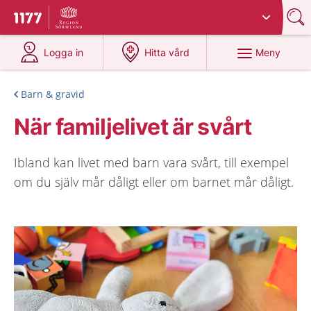
Du har valt region
Sörmland
.
Till startsidan för 1177
på 1177.se
på 1177.se
Meny
Logga in
Hitta vård
Barn & gravid
När familjelivet är svårt
Ibland kan livet med barn vara svårt, till exempel
om du själv mår dåligt eller om barnet mår dåligt.