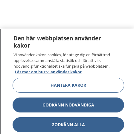
Den här webbplatsen använder
kakor
1177
–
tryggt om din hälsa och vård
Vi använder kakor, cookies, för att ge dig en förbättrad
upplevelse, sammanställa statistik och för att viss
nödvändig funktionalitet ska fungera på webbplatsen.
På 1177.se får du råd om hälsa och information om
Läs mer om hur vi använder kakor
sjukdomar och vilka mottagningar du kan kontakta.
Logga in för att läsa din journal och göra dina
HANTERA KAKOR
vårdärenden. Ring telefonnummer 1177 för
sjukvårdsrådgivning dygnet runt.
1177 ger dig råd när du vill må bättre.
GODKÄNN NÖDVÄNDIGA
GODKÄNN ALLA