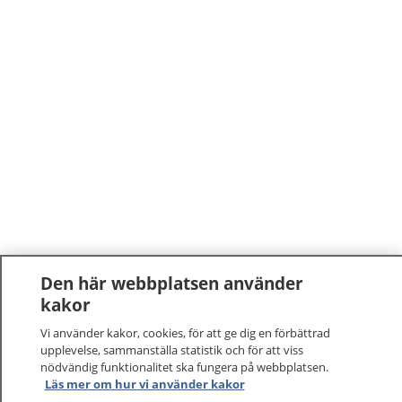
Den här webbplatsen använder
kakor
Vi använder kakor, cookies, för att ge dig en förbättrad
upplevelse, sammanställa statistik och för att viss
nödvändig funktionalitet ska fungera på webbplatsen.
1177
–
tryggt om din hälsa och vård
Läs mer om hur vi använder kakor