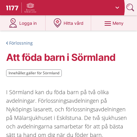
Du har valt region
Sörmland
.
Till startsidan för 1177
på 1177.se
på 1177.se
Meny
Logga in
Hitta vård
Förlossning
Att föda barn i Sörmland
Innehållet gäller för Sörmland
Innehållet gäller för Sörmland
I Sörmland kan du föda barn på två olika
avdelningar. Förlossningsavdelningen på
Nyköpings lasarett, och förlossningsavdelningen
på Mälarsjukhuset i Eskilstuna. De två sjukhusen
och avdelningarna samarbetar för att på bästa
sätt ta hand om dig när du föder barn.