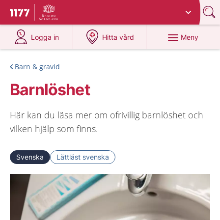
Du har valt region
Sörmland
.
Till startsidan för 1177
på 1177.se
på 1177.se
Meny
Logga in
Hitta vård
Barn & gravid
Barnlöshet
Här kan du läsa mer om ofrivillig barnlöshet och
vilken hjälp som finns.
Svenska
Lättläst svenska