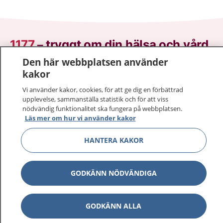
1177
–
tryggt om din hälsa och vård
Den här webbplatsen använder
På 1177.se får du råd om hälsa och information om
kakor
sjukdomar och vilka mottagningar du kan kontakta.
Vi använder kakor, cookies, för att ge dig en förbättrad
Logga in för att läsa din journal och göra dina
upplevelse, sammanställa statistik och för att viss
vårdärenden. Ring telefonnummer 1177 för
nödvändig funktionalitet ska fungera på webbplatsen.
sjukvårdsrådgivning dygnet runt.
Läs mer om hur vi använder kakor
1177 ger dig råd när du vill må bättre.
HANTERA KAKOR
GODKÄNN NÖDVÄNDIGA
Visa inn
1177 på flera språk
GODKÄNN ALLA
Visa inn
Om 1177