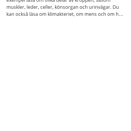
exempel läsa om olika delar av kroppen, såsom
muskler, leder, celler, könsorgan och urinvägar. Du
kan också läsa om klimakteriet, om mens och om hur
kroppen åldras.