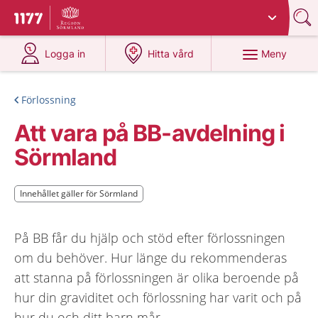
Du har valt region
Sörmland
.
Till startsidan för 1177
på 1177.se
på 1177.se
Meny
Logga in
Hitta vård
Förlossning
Att vara på BB-avdelning i
Sörmland
Innehållet gäller för Sörmland
Innehållet gäller för Sörmland
På BB får du hjälp och stöd efter förlossningen
om du behöver. Hur länge du rekommenderas
att stanna på förlossningen är olika beroende på
hur din graviditet och förlossning har varit och på
hur du och ditt barn mår.