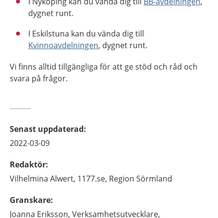
I Nyköping kan du vända dig till
BB-avdelningen
,
dygnet runt.
I Eskilstuna kan du vända dig till
Kvinnoavdelningen
, dygnet runt.
Vi finns alltid tillgängliga för att ge stöd och råd och
svara på frågor.
Senast uppdaterad
:
2022-03-09
Redaktör
:
Vilhelmina
Alwert,
1177.se, Region Sörmland
Granskare
:
Joanna
Eriksson,
Verksamhetsutvecklare,