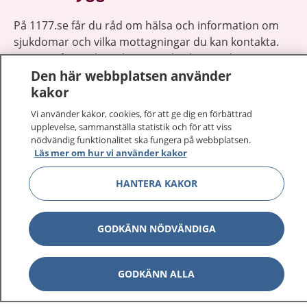
På 1177.se får du råd om hälsa och information om
sjukdomar och vilka mottagningar du kan kontakta.
Logga in för att läsa din journal och göra dina
Den här webbplatsen använder
vårdärenden. Ring telefonnummer 1177 för
kakor
sjukvårdsrådgivning dygnet runt.
1177 ger dig råd när du vill må bättre.
Vi använder kakor, cookies, för att ge dig en förbättrad
upplevelse, sammanställa statistik och för att viss
nödvändig funktionalitet ska fungera på webbplatsen.
Läs mer om hur vi använder kakor
HANTERA KAKOR
Visa inn
1177 på flera språk
GODKÄNN NÖDVÄNDIGA
Visa inn
Om 1177
Visa inn
Kontakt
GODKÄNN ALLA