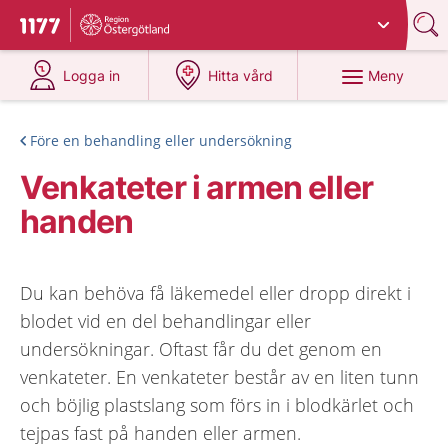
Du har valt region
Östergötland
.
Till startsidan för 1177
på 1177.se
på 1177.se
Meny
Logga in
Hitta vård
Före en behandling eller undersökning
Venkateter i armen eller
handen
Du kan behöva få läkemedel eller dropp direkt i
blodet vid en del behandlingar eller
undersökningar. Oftast får du det genom en
venkateter. En venkateter består av en liten tunn
och böjlig plastslang som förs in i blodkärlet och
tejpas fast på handen eller armen.