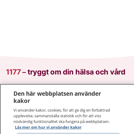
1177
–
tryggt om din hälsa och vård
På 1177.se får du råd om hälsa och information om
Den här webbplatsen använder
sjukdomar och vilka mottagningar du kan kontakta.
kakor
Logga in för att läsa din journal och göra dina
vårdärenden. Ring telefonnummer 1177 för
Vi använder kakor, cookies, för att ge dig en förbättrad
sjukvårdsrådgivning dygnet runt.
upplevelse, sammanställa statistik och för att viss
1177 ger dig råd när du vill må bättre.
nödvändig funktionalitet ska fungera på webbplatsen.
Läs mer om hur vi använder kakor