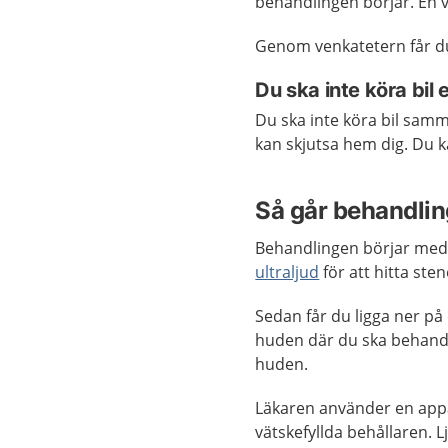
behandlingen börjar. En v
Genom venkatetern får d
Du ska inte köra bil
Du
ska inte köra bil sam
kan skjutsa hem dig. Du ka
Så går behandling
Behandlingen börjar med 
ultraljud
för att hitta st
Sedan får du ligga ner på 
huden där du ska behandl
huden.
Läkaren använder en appa
vätskefyllda behållaren.
L