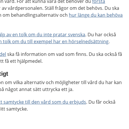
 din vård. För att kunna vara det behöver du
förstå
 av vårdpersonalen. Ställ frågor om det behövs. Du ska
ion om behandlingsalternativ och
hur länge du kan behöva
jälp av en tolk om du inte pratar svenska
. Du har också
en tolk om du till exempel har en hörselnedsättning
.
del
ska få information om vad som finns. Du ska också få
tt få ett hjälpmedel.
tigt
n om vilka alternativ och möjligheter till vård du har kan
på något annat sätt uttrycka ett ja.
ditt samtycke till den vård som du erbjuds
. Du får också
ditt samtycke.