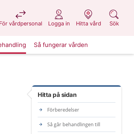
på 1177.se
på 1177.se
på 1177.se
på 1177.se
För vårdpersonal
Logga in
Hitta vård
Sök
ehandling
Så fungerar vården
Hitta på sidan
Förberedelser
Så går behandlingen till