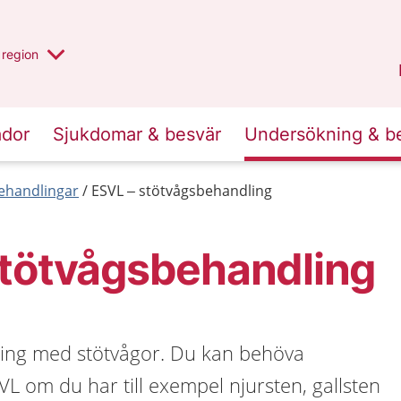
har valt region
en annan
region
Östergötland
.
ador
Sjukdomar & besvär
Undersökning & b
behandlingar
ESVL – stötvågsbehandling
stötvågsbehandling
ing med stötvågor. Du kan behöva
 om du har till exempel njursten, gallsten