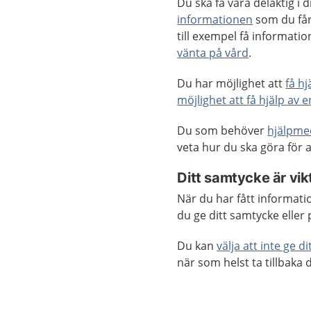
Du ska få vara delaktig i
informationen
som du får
till exempel få informat
vänta på vård
.
Du har möjlighet att
få h
möjlighet att få hjälp av 
Du som behöver
hjälpme
veta hur du ska göra för a
Ditt samtycke är vik
När du har fått informatio
du ge ditt samtycke eller 
Du kan
välja att inte ge 
när som helst ta tillbaka 