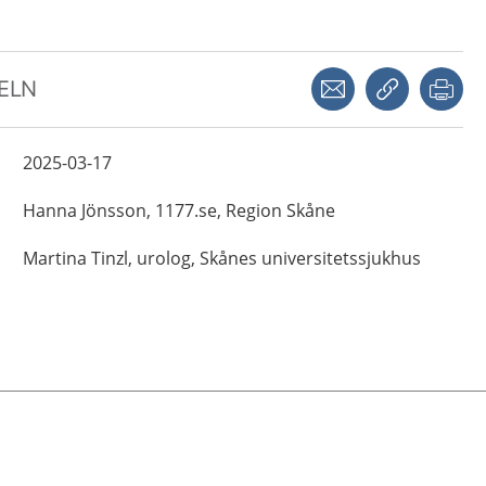
Dela via mejl
Kopiera län
Skr
KELN
2025-03-17
Hanna
Jönsson,
1177.se, Region Skåne
Martina
Tinzl,
urolog,
Skånes universitetssjukhus