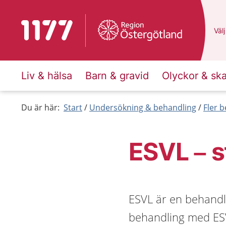
Till startsidan för 1177
Du 
Välj
Liv & hälsa
Barn & gravid
Olyckor & sk
Du är här:
Start
Undersökning & behandling
Fler 
ESVL – 
ESVL är en behandl
behandling med ESVL