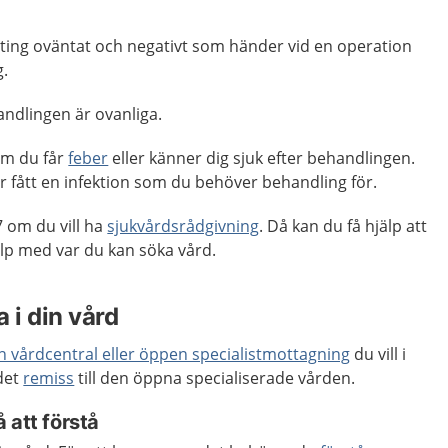
ting oväntat och negativt som händer vid en operation
ing.
andlingen är ovanliga.
om du får
feber
eller känner dig sjuk efter behandlingen.
r fått en infektion som du behöver behandling för.
 om du vill ha
sjukvårdsrådgivning
. Då kan du få hjälp att
p med var du kan söka vård.
 i din vård
en vårdcentral eller öppen specialistmottagning
du vill i
 det
remiss
till den öppna specialiserade vården.
 att förstå