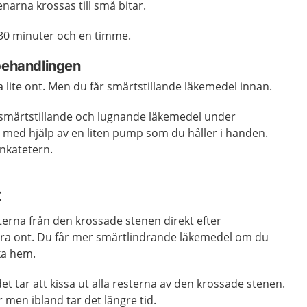
enarna krossas till små bitar
.
 30 minuter och en timme.
 behandlingen
lite ont. Men du får smärtstillande läkemedel innan.
v smärtstillande och lugnande läkemedel under
 med hjälp av en liten pump som du håller i handen.
enkatetern.
t
sterna från den krossade stenen direkt efter
ra ont. Du får mer smärtlindrande läkemedel om du
ka hem.
det tar att kissa ut alla resterna av den krossade stenen.
 men ibland tar det längre tid.