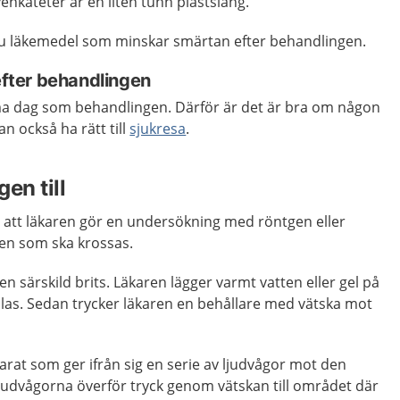
enkateter är en liten tunn plastslang.
u läkemedel som minskar smärtan efter behandlingen.
 efter behandlingen
ma dag som behandlingen. Därför är det är bra om någon
n också ha rätt till
sjukresa
.
en till
att läkaren gör en undersökning med röntgen eller
enen som ska krossas.
en särskild brits. Läkaren lägger varmt vatten eller gel på
as. Sedan trycker läkaren en behållare med vätska mot
rat som ger ifrån sig en serie av ljudvågor mot den
judvågorna överför tryck genom vätskan till området där