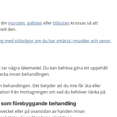
 din
njursten
,
gallsten
eller
blåssten
krossas så att
med den.
ng med stötvågor om du har smärta i muskler och senor
.
u tar några läkemedel. Du kan behöva göra ett uppehåll
ecka innan behandlingen.
 behandlingen. Det betyder att du inte får äta eller
rmation från mottagningen om vad du behöver tänka på.
l som förebyggande behandling
mvecket eller på ovansidan av handen innan