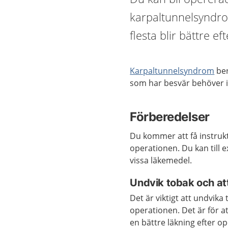
karpaltunnelsyndro
flesta blir bättre e
Karpaltunnelsynd
r
om
be
som har
besvär
behöver 
Förberedelser
Du kommer att få instru
operationen. Du kan till 
vissa läkemedel.
Undvik tobak och att
Det är viktigt att undvik
operationen. Det är för at
en bättre läkning efter o