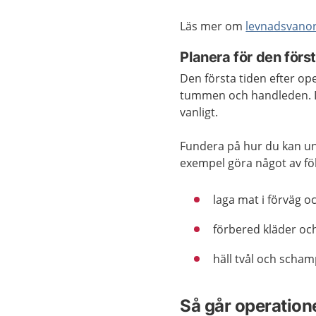
Läs mer om
levnadsvano
Planera för den förs
Den första tiden efter op
tummen och handleden. 
vanligt.
Fundera på hur du kan unde
exempel göra något av fö
laga mat i förväg oc
förbered kläder och
häll tvål och sch
Så går operatione