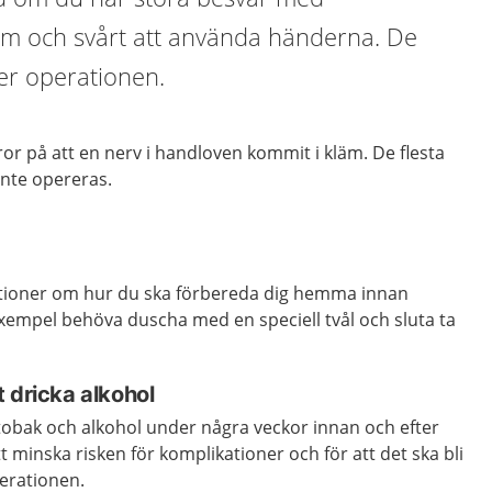
m och svårt att använda händerna. De
fter operationen.
ror på att
en
nerv i
handloven
kommit i kläm.
De flesta
inte opereras.
ktioner om hur du ska förbereda dig hemma innan
exempel behöva duscha med en speciell tvål och sluta ta
 dricka alkohol
a tobak och alkohol under några veckor innan och efter
t minska risken för komplikationer och för att det ska bli
perationen.