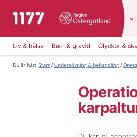
Till startsidan för 1177
Du 
Välj
Liv & hälsa
Barn & gravid
Olyckor & sk
Du är här:
Start
Undersökning & behandling
Opera
Operatio
karpalt
Du kan bli operera