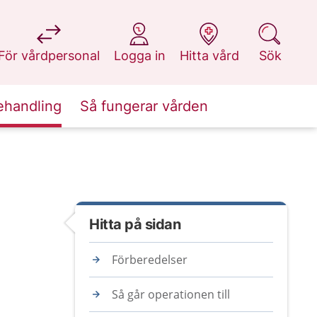
på 1177.se
på 1177.se
på 1177.se
på 1177.se
För vårdpersonal
Logga in
Hitta vård
Sök
ehandling
Så fungerar vården
Hitta på sidan
Förberedelser
Så går operationen till