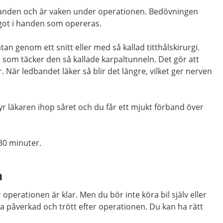
a
nden
och är
va
ken
under operationen.
Bedövningen
got i handen som opereras.
atan genom ett snitt eller med så kallad
titthålskirurgi
.
nd som
täcker
den så kallade
karpaltunneln
. Det gör att
r
. När ledbandet
läker s
å blir det längre
, vilket
ger nerven
yr läkaren ihop såret
och du får ett
mjukt
förband över
30
minuter.
n
operationen är klar. Men du bör inte köra bil själv eller
a påverkad och trött efter operationen. Du kan ha rätt