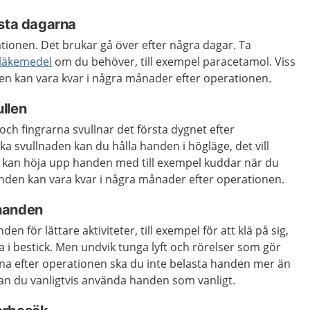
rsta dagarna
tionen. Det brukar gå över efter några dagar. Ta
 läkemedel
om du behöver, till exempel paracetamol. Viss
n kan vara kvar i några månader efter operationen.
llen
och fingrarna svullnar det första dygnet efter
ka svullnaden kan du hålla handen i högläge, det vill
u kan höja upp handen med till exempel kuddar när du
 handen kan vara kvar i några månader efter operationen.
handen
n för lättare aktiviteter, till exempel för att klä på sig,
la i bestick. Men undvik tunga lyft och rörelser som gör
rna efter operationen ska du inte belasta handen mer än
 kan du vanligtvis använda handen som vanligt.