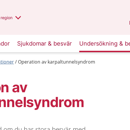
har valt region
en annan
region
Östergötland
.
ador
Sjukdomar & besvär
Undersökning & b
tioner
Operation av karpaltunnelsyndrom
n av
unnelsyndrom
d om du har stora besvär med