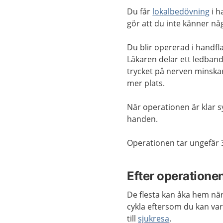
Du
får
lokalbedövning
i h
gör att du inte känner
n
å
Du blir opererad i handfl
Läkaren delar ett ledba
trycket på nerven
minska
mer plats.
När
operationen är klar s
handen
.
Operationen tar
ungefär
Efter operatione
De flesta kan åka hem när 
cykla eftersom du kan var
till
sjukresa
.