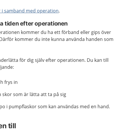
r i samband med operation
.
ta tiden efter operationen
erationen kommer du ha ett förband eller gips över
Därför kommer du inte kunna använda handen som
rlätta för dig själv efter operationen. Du kan till
ljande:
h frys in
 skor som är lätta att ta på sig
ampo i pumpflaskor som kan användas med en hand.
n till