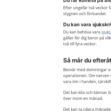
Du får komma på åt
Efter ungefär två veckor 
stygnen och förbandet.
Du kan vara sjukskr
Du kan behöva vara
sjuks
gäller för dig beror på vil
två till fyra veckor.
Så mår du efterå
Besvär med domningar och
operationen. Om nerven v
vara öm i handen, särskil
Det kan klia och kännas ö
över inom en månad.
Det kan ta några månader 