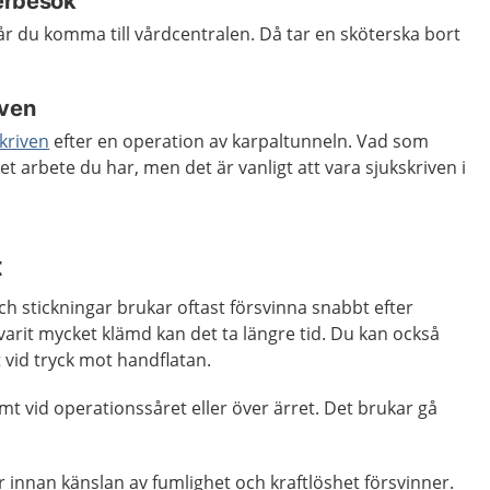
erbesök
får du komma till vårdcentralen. Då tar en sköterska bort
iven
kriven
efter en operation av karpaltunneln. Vad som
ket arbete du har, men det är vanligt att vara sjukskriven i
t
 stickningar brukar oftast försvinna snabbt efter
arit mycket klämd kan det ta längre tid. Du kan också
t vid tryck mot handflatan.
mt vid operationssåret eller över ärret. Det brukar gå
innan känslan av fumlighet och kraftlöshet försvinner.