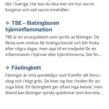
dör i Sverige. Här kan du läsa mer om hur vaccin
fungerar och vad vaccin innehåller.
TBE – fästingburen
hjärninflammation
TBE är en virussjukdom som sprids av fästingar. De
flesta som smittas får lindriga besvär och blir friska
efter några dagar, men upp till en tredjedel får en
inflammation i hjärnan eller hjärnhinnorna. Det finns
vaccin mot TBE.
Fästingbett
Fästingar är små spindeldjur som framför allt finns i
skog och i högt gräs. De biter sig fast i huden för att
suga blod. Ett fästingbett ger oftast inga besvär, men
ibland kan fästingar sprida sjukdomar som borrelia
och TBE.