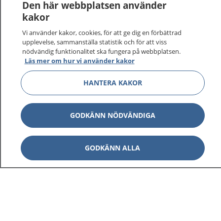
Den här webbplatsen använder
kakor
Vi använder kakor, cookies, för att ge dig en förbättrad
upplevelse, sammanställa statistik och för att viss
nödvändig funktionalitet ska fungera på webbplatsen.
Visa inn
1177 på flera språk
Läs mer om hur vi använder kakor
Visa inn
HANTERA KAKOR
Om 1177
Visa inn
Kontakt
GODKÄNN NÖDVÄNDIGA
Behandling av personuppgifter
GODKÄNN ALLA
Hantering av kakor
Inställningar för kakor