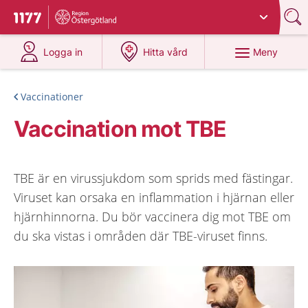
Du har valt region
Östergötland
.
Till startsidan för 1177
på 1177.se
på 1177.se
Meny
Logga in
Hitta vård
Vaccinationer
Vaccination mot TBE
TBE är en virussjukdom som sprids med fästingar.
Viruset kan orsaka en inflammation i hjärnan eller
hjärnhinnorna. Du bör vaccinera dig mot TBE om
du ska vistas i områden där TBE-viruset finns.