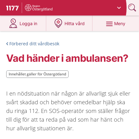
Du har valt region
Östergötland
.
Till startsidan för 1177
på 1177.se
på 1177.se
Meny
Logga in
Hitta vård
Förbered ditt vårdbesök
Vad händer i ambulansen?
Innehållet gäller för Östergötland
Innehållet gäller för Östergötland
I en nödsituation när någon är allvarligt sjuk eller
svårt skadad och behöver omedelbar hjälp ska
du ringa 112. En SOS-operatör som ställer frågor
till dig för att ta reda på vad som har hänt och
hur allvarlig situationen är.