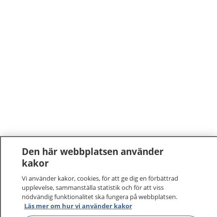
Den här webbplatsen använder
kakor
Vi använder kakor, cookies, för att ge dig en förbättrad
upplevelse, sammanställa statistik och för att viss
nödvändig funktionalitet ska fungera på webbplatsen.
1177
–
tryggt om din hälsa och vård
Läs mer om hur vi använder kakor