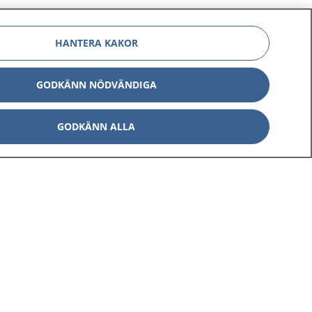
HANTERA KAKOR
GODKÄNN NÖDVÄNDIGA
Om 1177
Kontakt
GODKÄNN ALLA
E-tjänster
Press
Aktuellt
Digital tillgänglighet
Inställningar för kakor
av personuppgifter
Hantering av kakor