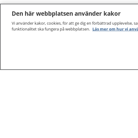
Den här webbplatsen använder kakor
Vi använder kakor, cookies, för att ge dig en förbättrad upplevelse, s
funktionalitet ska fungera på webbplatsen.
Läs mer om hur vi anv
1177
–
tryggt om din hälsa och vård
På 1177.se får du råd om hälsa och information om 
vilka mottagningar du kan kontakta. Logga in för att lä
och göra dina vårdärenden. Ring telefonnummer 1177
sjukvårdsrådgivning dygnet runt.
1177 ger dig råd när du vill må bättre.
1177 – en tjänst från
Inera.