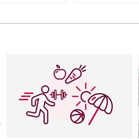
rar. En del upplever att
Det är viktigt att veta att
ra och blir hjälpta av
produkter kan påverka
na. Kontakta alltid hälso-
behandlingen av vanliga
kvården först om du är
läkemedel om du tar dem
h behöver vård.
samtidigt.