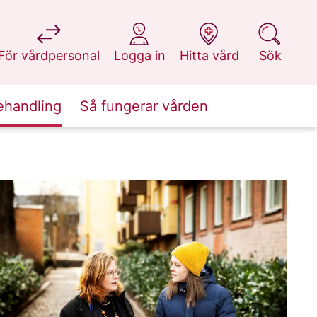
på 1177.se
på 1177.se
på 1177.se
på 1177.se
För vårdpersonal
Logga in
Hitta vård
Sök
ehandling
Så fungerar vården