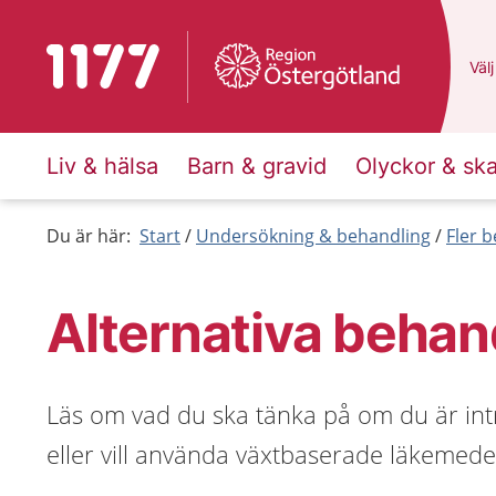
Till startsidan för 1177
Du 
Välj
Liv & hälsa
Barn & gravid
Olyckor & sk
Du är här:
Start
Undersökning & behandling
Fler 
Alternativa behan
Läs om vad du ska tänka på om du är int
eller vill använda växtbaserade läkemede