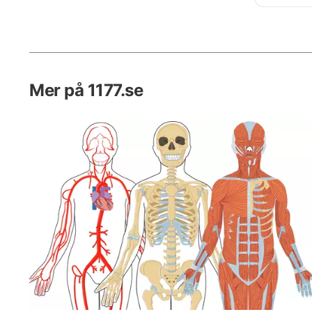
de funge
de mår b
metoder
och sju
sjuk oc
Mer på 1177.se