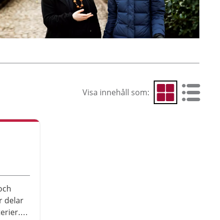
Visa innehåll som:
Visa som rutnät
Visa som 
och
r delar
erier.