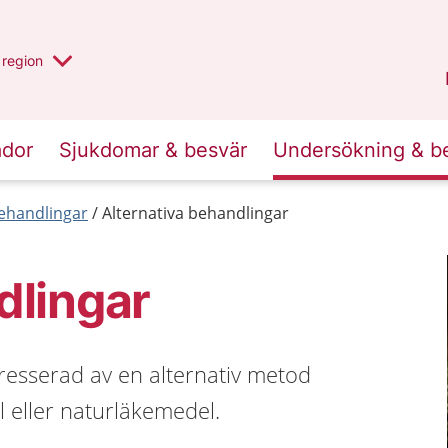
har valt region
en annan
region
Östergötland
.
ador
Sjukdomar & besvär
Undersökning & b
behandlingar
Alternativa behandlingar
dlingar
resserad av en alternativ metod
l eller naturläkemedel.