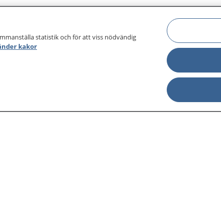
ammanställa statistik och för att viss nödvändig
änder kakor
sjukdomar och
Other languages
sa din journal
Lättläst svenska
 för
Behandling 