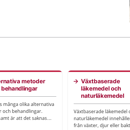
ernativa metoder
Växtbaserade
 behandlingar
läkemedel och
naturläkemedel
s många olika alternativa
 och behandlingar.
Växtbaserade läkemedel 
mt är att det saknas
naturläkemedel innehålle
vetenskapliga bevis för att
från växter, djur eller bakt