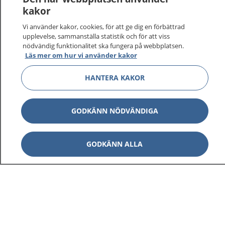
kakor
På 1177.se får du råd om hälsa och information om
Vi använder kakor, cookies, för att ge dig en förbättrad
sjukdomar och vilka mottagningar du kan kontakta.
upplevelse, sammanställa statistik och för att viss
Logga in för att läsa din journal och göra dina
nödvändig funktionalitet ska fungera på webbplatsen.
vårdärenden. Ring telefonnummer 1177 för
Läs mer om hur vi använder kakor
sjukvårdsrådgivning dygnet runt.
HANTERA KAKOR
1177 ger dig råd när du vill må bättre.
GODKÄNN NÖDVÄNDIGA
Visa inn
GODKÄNN ALLA
1177 på flera språk
Visa inn
Om 1177
Visa inn
Kontakt