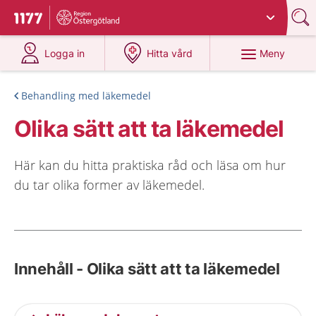
Du har valt region
Östergötland
.
Till startsidan för 1177
på 1177.se
på 1177.se
Meny
Logga in
Hitta vård
Behandling med läkemedel
Olika sätt att ta läkemedel
Här kan du hitta praktiska råd och läsa om hur
du tar olika former av läkemedel.
Innehåll - Olika sätt att ta läkemedel