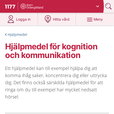
Du har valt region
Östergötland
.
Till startsidan för 1177
på 1177.se
på 1177.se
Meny
Logga in
Hitta vård
Hjälpmedel
Hjälpmedel för kognition
och kommunikation
Ett hjälpmedel kan till exempel hjälpa dig att
komma ihåg saker, koncentrera dig eller uttrycka
dig. Det finns också särskilda hjälpmedel för att
ringa om du till exempel har mycket nedsatt
hörsel.