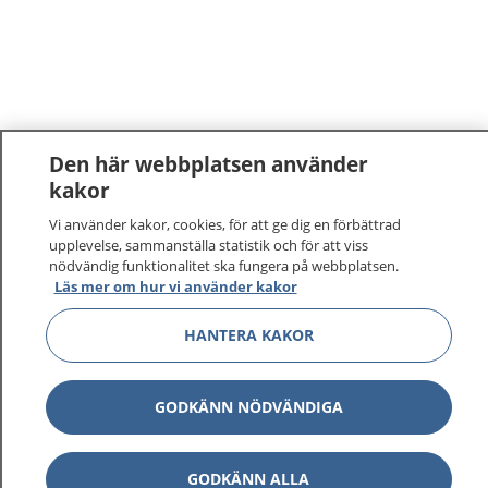
Den här webbplatsen använder
kakor
1177
–
tryggt om din hälsa och vård
Vi använder kakor, cookies, för att ge dig en förbättrad
upplevelse, sammanställa statistik och för att viss
nödvändig funktionalitet ska fungera på webbplatsen.
På 1177.se får du råd om hälsa och information om
Läs mer om hur vi använder kakor
sjukdomar och vilka mottagningar du kan kontakta.
Logga in för att läsa din journal och göra dina
HANTERA KAKOR
vårdärenden. Ring telefonnummer 1177 för
sjukvårdsrådgivning dygnet runt.
1177 ger dig råd när du vill må bättre.
GODKÄNN NÖDVÄNDIGA
GODKÄNN ALLA