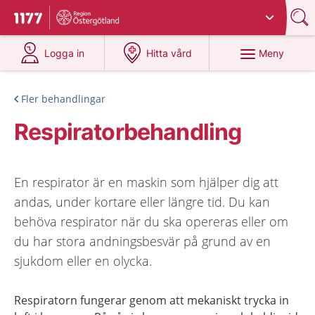
Du har valt region
Östergötland
.
Till startsidan för 1177
på 1177.se
på 1177.se
Meny
Logga in
Hitta vård
Fler behandlingar
Respiratorbehandling
En respirator är en maskin som hjälper dig att
andas, under kortare eller längre tid. Du kan
behöva respirator när du ska opereras eller om
du har stora andningsbesvär på grund av en
sjukdom eller en olycka.
Respiratorn fungerar genom att mekaniskt trycka in