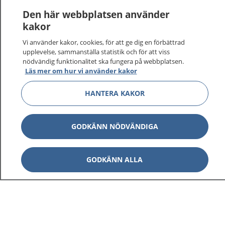
Logga in för att läsa din journal och göra dina
Den här webbplatsen använder
vårdärenden. Ring telefonnummer 1177 för
kakor
sjukvårdsrådgivning dygnet runt.
Vi använder kakor, cookies, för att ge dig en förbättrad
1177 ger dig råd när du vill må bättre.
upplevelse, sammanställa statistik och för att viss
nödvändig funktionalitet ska fungera på webbplatsen.
Läs mer om hur vi använder kakor
HANTERA KAKOR
Visa inn
1177 på flera språk
GODKÄNN NÖDVÄNDIGA
Visa inn
Om 1177
GODKÄNN ALLA
Visa inn
Kontakt
Behandling av personuppgifter