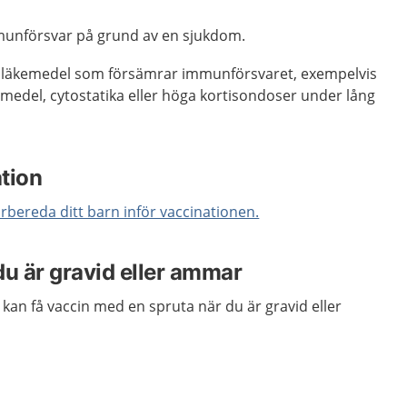
munförsvar på grund av en sjukdom.
läkemedel som försämrar immunförsvaret, exempelvis
edel, cytostatika eller höga kortisondoser under lång
tion
örbereda ditt barn inför vaccinationen.
du är gravid eller ammar
u kan få vaccin med en spruta när du är gravid eller