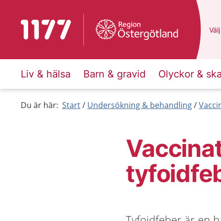
Till startsidan för 1177
Du 
Välj
Liv & hälsa
Barn & gravid
Olyckor & sk
Du är här:
Start
Undersökning & behandling
Vacci
Vaccina
tyfoidfe
Tyfoidfeber är en 