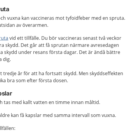
ruta
 och vuxna kan vaccineras mot tyfoidfeber med en spruta.
 utsidan av överarmen.
ruta
vid ett tillfälle. Du bör vaccineras senast två veckor
 bra skydd. Det går att få sprutan närmare avresedagen
ra skydd under resans första dagar. Det är ändå bättre
a dig.
 tredje år för att ha fortsatt skydd. Men skyddseffekten
 lika bra som efter första dosen.
slar
h tas med kallt vatten en timme innan måltid.
 äldre kan få kapslar med samma intervall som vuxna.
lfällen: