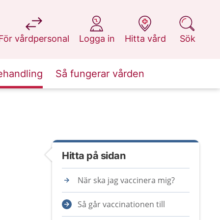
på 1177.se
på 1177.se
på 1177.se
på 1177.se
För vårdpersonal
Logga in
Hitta vård
Sök
ehandling
Så fungerar vården
Hitta på sidan
När ska jag vaccinera mig?
Så går vaccinationen till