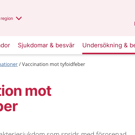
har valt region
en annan
region
Östergötland
.
ador
Sjukdomar & besvär
Undersökning & b
nationer
Vaccination mot tyfoidfeber
tion mot
ber
bakteriesjukdom som sprids med förorenad