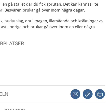
ullen på stället där du fick sprutan. Det kan kännas lite
er. Besvären brukar gå över inom några dagar.
k, hudutslag, ont i magen, illamående och kräkningar av
tast lindriga och brukar gå över inom en eller några
BBPLATSER
Dela via mejl
Kopiera län
Skr
KELN