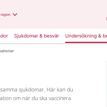
har valt region
en annan
region
Östergötland
.
ador
Sjukdomar & besvär
Undersökning & b
nationer
ittsamma sjukdomar. Här kan du
mation om när du ska vaccinera