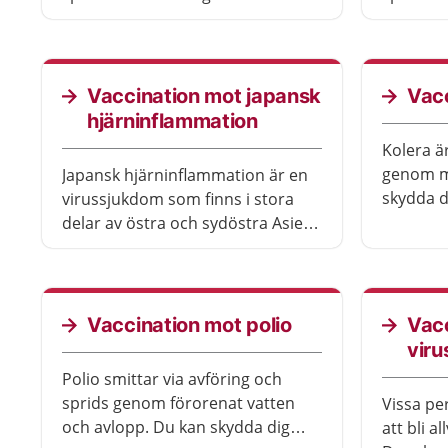
som förorenat mat och dryck.
och vid 
Sjukdomen kan bli mycket
orsakar 
allvarlig.
kan bli m
Vaccination mot japansk
Vacc
hjärninflammation
Kolera ä
genom m
Japansk hjärninflammation är en
skydda d
virussjukdom som finns i stora
drickbar
delar av östra och sydöstra Asien.
oftast b
Sjukdomen kallas också japansk
vistas e
encefalit och sprids av myggor.
sjukdome
Sjukdomen är ovanlig men
livshotande.
Vaccination mot polio
Vacc
viru
Polio smittar via avföring och
sprids genom förorenat vatten
Vissa pe
och avlopp. Du kan skydda dig
att bli al