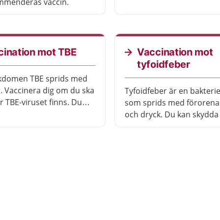
däggdjur, oftast hundar. 
mmenderas vaccin.
dödlig utan behandling 
vaccin. Ingen i Sverige ha
på många år. Det är bra 
vaccinerar dig för att få e
cination mot TBE
Vaccination mot
mot rabies när du vistas 
tyfoidfeber
tid i områden där det finn
ukdomen TBE sprids med
rabies.
r. Vaccinera dig om du ska
Tyfoidfeber är en bakter
som sprids med föroren
flera doser av vaccinet.
och dryck. Du kan skydda
ett vaccin.