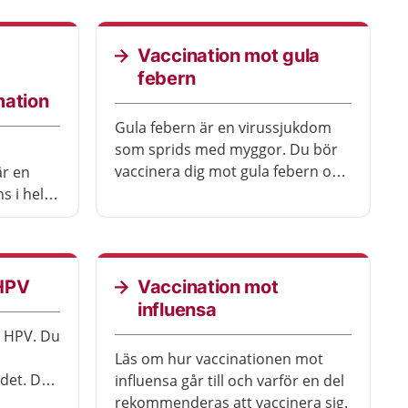
allvarligt sjuk. Du skyddar också
, och
ditt nyfödda barn mot
 när det
sjukdomarna.
Vaccination mot gula
febern
mation
Gula febern är en virussjukdom
som sprids med myggor. Du bör
vaccinera dig mot gula febern om
är en
du ska vara i områden med risk
s i hela
för sjukdomen.
 västra
domen är
och kan
esvär.
 HPV
Vaccination mot
influensa
t HPV. Du
Läs om hur vaccinationen mot
det. Det
influensa går till och varför en del
 Det
rekommenderas att vaccinera sig.