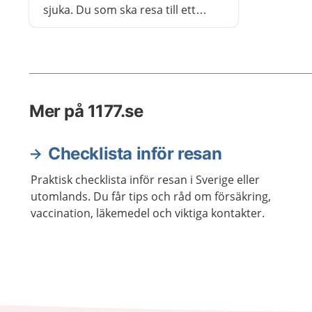
sjuka. Du som ska resa till ett
område där det finns
denguefeber kan behöva
vaccinera dig i god tid innan.
Mer på 1177.se
Checklista inför resan
Praktisk checklista inför resan i Sverige eller
utomlands. Du får tips och råd om försäkring,
vaccination, läkemedel och viktiga kontakter.