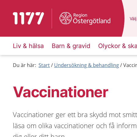
Till startsidan för 1177
Du 
Välj
Liv & hälsa
Barn & gravid
Olyckor & sk
Du är här:
Start
Undersökning & behandling
Vacci
Vaccinationer
Vaccinationer ger ett bra skydd mot sm
läsa om olika vaccinationer och få infor
dig eller ditt barn.