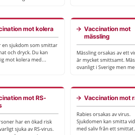
beror på din ålder och va
oskyddat sex. Viruset
en kronisk sjukdom, som
ycket allvarlig.
ination mot kolera
Vaccination mot
mässling
r en sjukdom som smittar
at och dryck. Du kan
Mässling orsakas av ett v
ig mot kolera med
är mycket smittsamt. Mäs
t vaccin. Du behöver
ovanligt i Sverige men me
ara vaccinera dig om du
i många andra delar av vä
n längre tid i områden där
Vaccination mot mässling
n är vanlig.
rekommenderas till alla o
i vaccinationsprogrammet
ination mot RS-
Vaccination mot r
barn.
s
Rabies orsakas av virus.
Sjukdomen kan smitta vid
rsoner har en ökad risk
med saliv från ett smittat
lvarligt sjuka av RS-virus.