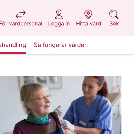
på 1177.se
på 1177.se
på 1177.se
på 1177.se
För vårdpersonal
Logga in
Hitta vård
Sök
ehandling
Så fungerar vården