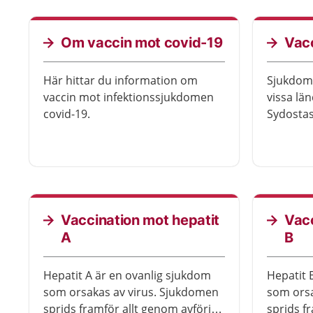
och vad 
Om vaccin mot covid-19
Vacc
Här hittar du information om
Sjukdome
vaccin mot infektionssjukdomen
vissa län
covid-19.
Sydostas
Vaccination mot hepatit
Vacc
A
B
Hepatit A är en ovanlig sjukdom
Hepatit 
som orsakas av virus. Sjukdomen
som orsa
sprids framför allt genom avföring
sprids f