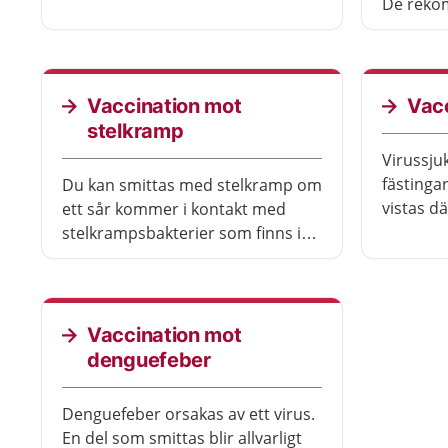
mot polio med ett vaccin.
De reko
Vaccination rekommenderas för
alla, inte bara om du ska resa
utomlands.
Vaccination mot
Vac
stelkramp
Virussj
fästinga
Du kan smittas med stelkramp om
vistas där TBE-viruset finns. Du
ett sår kommer i kontakt med
behöver 
stelkrampsbakterier som finns i
jord. Sjukdomen finns i hela
världen och vaccination
rekommenderas för alla, inte bara
om du ska resa utomlands.
Vaccination mot
denguefeber
Denguefeber orsakas av ett virus.
En del som smittas blir allvarligt