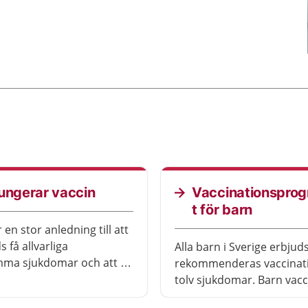
ungerar vaccin
Vaccinationspro
t för barn
 en stor anledning till att
s få allvarliga
Alla barn i Sverige erbjud
mma sjukdomar och att så
rekommenderas vaccinat
 Sverige. Här kan du
tolv sjukdomar. Barn vac
 om hur vaccin fungerar
för att få ett bra skydd m