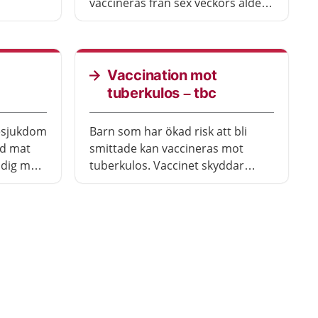
Rabies är
vaccineras från sex veckors ålder
med
och får därefter en eller två doser
r smittats
till.
om du
tt skydd
Vaccination mot
en längre
tuberkulos – tbc
s risk för
iesjukdom
Barn som har ökad risk att bli
ad mat
smittade kan vaccineras mot
 dig med
tuberkulos. Vaccinet skyddar
barnet från att bli allvarligt sjuk i
tuberkulos.