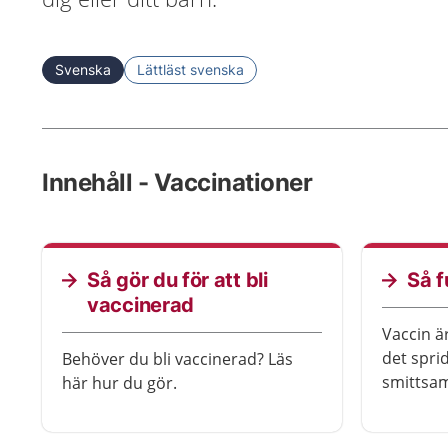
Svenska
Lättläst svenska
Innehåll - Vaccinationer
Så gör du för att bli
Så f
vaccinerad
Vaccin är
det sprid
Behöver du bli vaccinerad? Läs
smittsa
här hur du gör.
få barn dör i
läsa mer