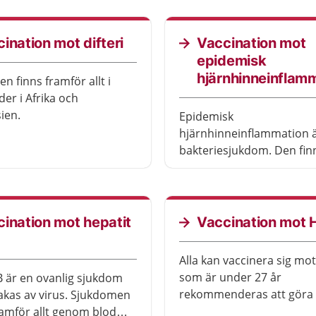
vaccin innehåller.
allvarliga sjukdomar.
Barnavårdscentralen, BVC
elevhälsan informerar om
ination mot difteri
Vaccination mot
är dags för barnet att få
epidemisk
vaccinationerna.
hjärnhinneinflam
n finns framför allt i
der i Afrika och
ien.
Epidemisk
hjärnhinneinflammation 
bakteriesjukdom. Den finn
världen men framför allt i
och centrala Afrika. Sjuk
ovanlig men livshotande 
dessutom ge bestående b
ination mot hepatit
Vaccination mot
Alla kan vaccinera sig mo
som är under 27 år
B är en ovanlig sjukdom
rekommenderas att göra 
kas av virus. Sjukdomen
varierar om det är gratis.
ramför allt genom blod