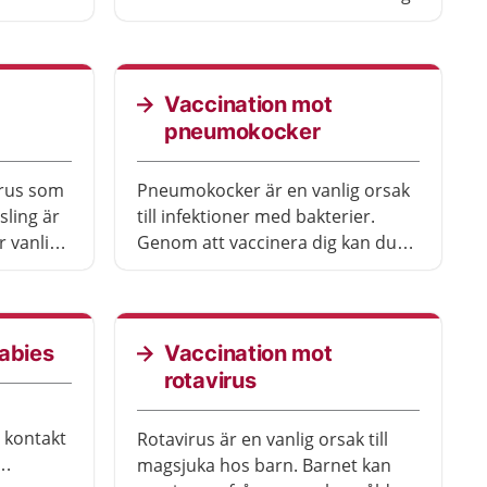
r du bor.
Vaccination mot
pneumokocker
irus som
Pneumokocker är en vanlig orsak
sling är
till infektioner med bakterier.
r vanligt
Genom att vaccinera dig kan du
rlden.
minska risken för att få en allvarlig
infektion.
ch ingår
 för
abies
Vaccination mot
rotavirus
 kontakt
Rotavirus är en vanlig orsak till
magsjuka hos barn. Barnet kan