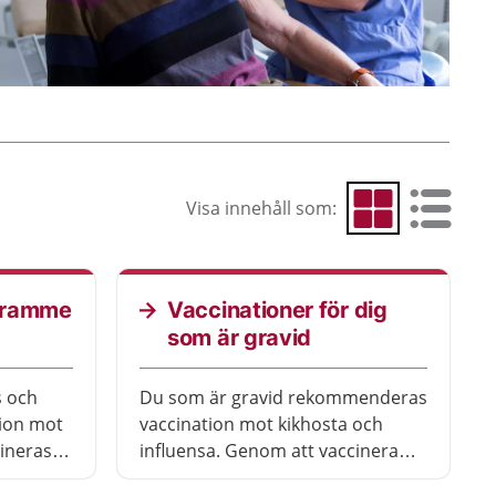
Visa innehåll som:
Visa som rutnät
Visa som 
gramme
Vaccinationer för dig
som är gravid
s och
Du som är gravid rekommenderas
ion mot
vaccination mot kikhosta och
cineras
influensa. Genom att vaccinera
ot
dig minskar du risken att bli