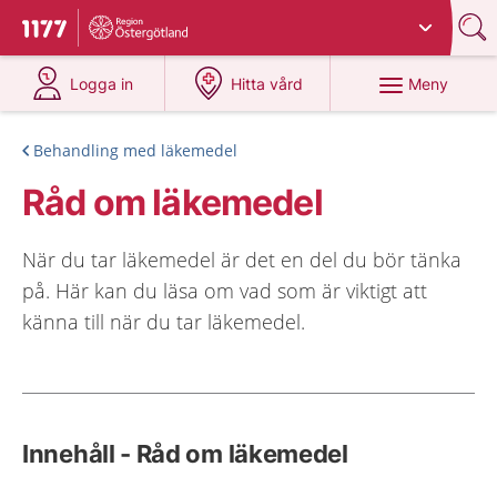
Du har valt region
Östergötland
.
Till startsidan för 1177
på 1177.se
på 1177.se
Meny
Logga in
Hitta vård
Behandling med läkemedel
Råd om läkemedel
När du tar läkemedel är det en del du bör tänka
på. Här kan du läsa om vad som är viktigt att
känna till när du tar läkemedel.
Innehåll - Råd om läkemedel