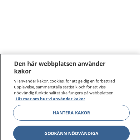
Den här webbplatsen använder
kakor
1177
–
tryggt om din hälsa och vård
Vi använder kakor, cookies, för att ge dig en förbättrad
upplevelse, sammanställa statistik och för att viss
På 1177.se får du råd om hälsa och information om
nödvändig funktionalitet ska fungera på webbplatsen.
sjukdomar och vilka mottagningar du kan kontakta.
Läs mer om hur vi använder kakor
Logga in för att läsa din journal och göra dina
HANTERA KAKOR
vårdärenden. Ring telefonnummer 1177 för
sjukvårdsrådgivning dygnet runt.
1177 ger dig råd när du vill må bättre.
GODKÄNN NÖDVÄNDIGA