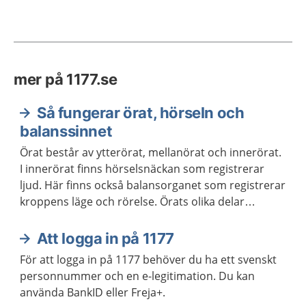
mer på 1177.se
Så fungerar örat, hörseln och
balanssinnet
Örat består av ytterörat, mellanörat och innerörat.
I innerörat finns hörselsnäckan som registrerar
ljud. Här finns också balansorganet som registrerar
kroppens läge och rörelse. Örats olika delar
Informationen skickas sedan vidare till
hörselcentrum och balanscentrum i hjärnan.
Att logga in på 1177
För att logga in på 1177 behöver du ha ett svenskt
personnummer och en e-legitimation. Du kan
använda BankID eller Freja+.