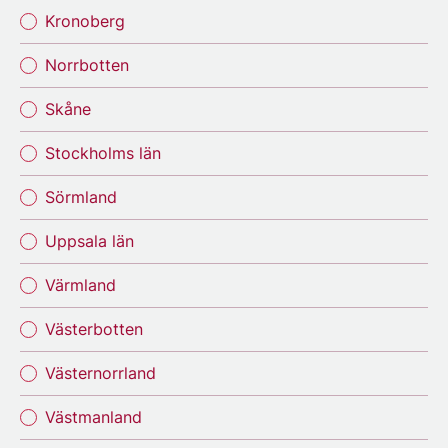
Kronoberg
Norrbotten
Skåne
Stockholms län
Sörmland
Uppsala län
Värmland
Västerbotten
Västernorrland
Västmanland