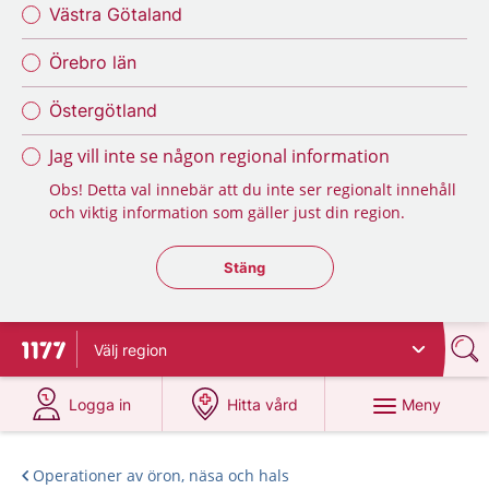
Västra Götaland
Örebro län
Östergötland
Jag vill inte se någon regional information
Obs! Detta val innebär att du inte ser regionalt innehåll
och viktig information som gäller just din region.
Stäng regionsväljaren
Stäng
Välj
region
Till startsidan för 1177
på 1177.se
på 1177.se
Meny
Logga in
Hitta vård
Operationer av öron, näsa och hals