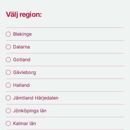
Välj region:
Blekinge
Dalarna
Gotland
Gävleborg
Halland
Jämtland Härjedalen
Jönköpings län
Kalmar län