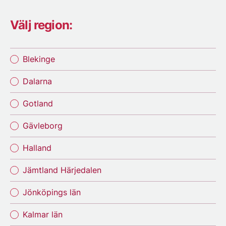
Välj region:
Blekinge
Dalarna
Gotland
Gävleborg
Halland
Jämtland Härjedalen
Jönköpings län
Kalmar län