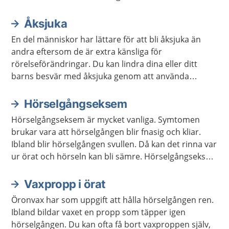
symtom, det kan göra att besvären försvinner.
Åksjuka
En del människor har lättare för att bli åksjuka än
andra eftersom de är extra känsliga för
rörelseförändringar. Du kan lindra dina eller ditt
barns besvär med åksjuka genom att använda
receptfria läkemedel.
Hörselgångseksem
Hörselgångseksem är mycket vanliga. Symtomen
brukar vara att hörselgången blir fnasig och kliar.
Ibland blir hörselgången svullen. Då kan det rinna var
ur örat och hörseln kan bli sämre. Hörselgångseksem
går oftast över av sig själv, men ibland behövs
behandling.
Vaxpropp i örat
Öronvax har som uppgift att hålla hörselgången ren.
Ibland bildar vaxet en propp som täpper igen
hörselgången. Du kan ofta få bort vaxproppen själv,