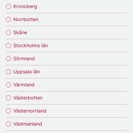
Kronoberg
Norrbotten
Skåne
Stockholms län
Sörmland
Uppsala län
Värmland
Västerbotten
Västernorrland
Västmanland