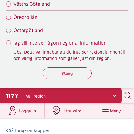
Västra Götaland
Örebro län
Östergötland
Jag vill inte se någon regional information
Obs! Detta val innebär att du inte ser regionalt innehåll
och viktig information som gäller just din region.
Stäng regionsväljaren
Stäng
Välj
region
Till startsidan för 1177
på 1177.se
på 1177.se
Meny
Logga in
Hitta vård
Så fungerar kroppen