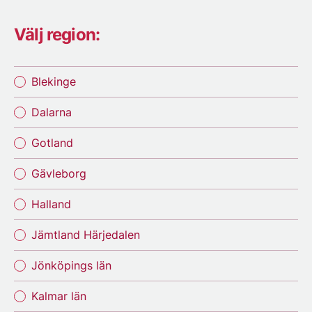
Välj region:
Blekinge
Dalarna
Gotland
Gävleborg
Halland
Jämtland Härjedalen
Jönköpings län
Kalmar län