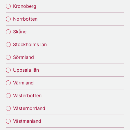
Kronoberg
Norrbotten
Skåne
Stockholms län
Sörmland
Uppsala län
Värmland
Västerbotten
Västernorrland
Västmanland