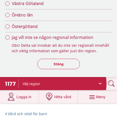
Västra Götaland
Örebro län
Östergötland
Jag vill inte se någon regional information
Obs! Detta val innebär att du inte ser regionalt innehåll
och viktig information som gäller just din region.
Stäng regionsväljaren
Stäng
Välj
region
Till startsidan för 1177
på 1177.se
på 1177.se
Meny
Logga in
Hitta vård
Vård och stöd för barn