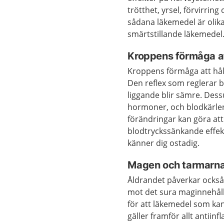
trötthet, yrsel, förvirrin
sådana läkemedel är oli
smärtstillande läkemedel
Kroppens förmåga at
Kroppens förmåga att håll
Den reflex som reglerar b
liggande blir sämre. Des
hormoner, och blodkärlen 
förändringar kan göra att
blodtryckssänkande effekter
känner dig ostadig.
Magen och tarmarn
Åldrandet påverkar ocks
mot det sura maginnehållet
för att läkemedel som kan
gäller framför allt antii