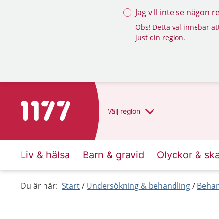
Jag vill inte se någon 
Obs! Detta val innebär att
just din region.
Till startsidan för 1177
Välj
region
Liv & hälsa
Barn & gravid
Olyckor & sk
Du är här:
Start
Undersökning & behandling
Behan