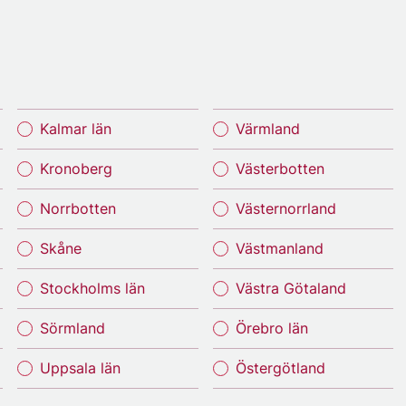
Kalmar län
Värmland
Kronoberg
Västerbotten
Norrbotten
Västernorrland
Skåne
Västmanland
Stockholms län
Västra Götaland
Sörmland
Örebro län
Uppsala län
Östergötland