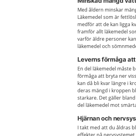
Minskad mängd vatt
Med åldern minskar mängde
Läkemedel som är fettlösl
medför att de kan ligga k
framför allt läkemedel s
varför äldre personer kan
läkemedel och sömnmede
Leverns förmåga att
En del läkemedel måste b
förmåga att bryta ner vi
kan då bli kvar längre i 
deras mängd i kroppen blir
starkare. Det gäller blan
del läkemedel mot smärta
Hjärnan och nervsyst
I takt med att du åldras 
effekter på nervsystemet