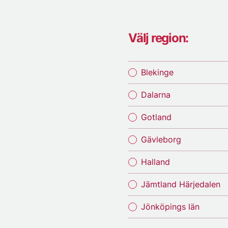
Välj region:
Blekinge
Dalarna
Gotland
Gävleborg
Halland
Jämtland Härjedalen
Jönköpings län