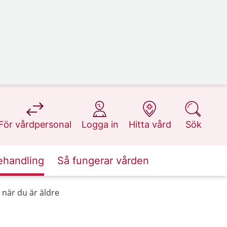
på 1177.se
på 1177.se
på 1177.se
på 1177.se
För vårdpersonal
Logga in
Hitta vård
Sök
ehandling
Så fungerar vården
 när du är äldre