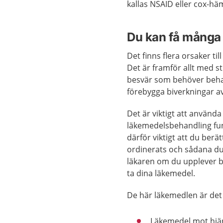
kallas NSAID eller cox-h
Du kan få många
Det finns flera orsaker ti
Det är framför allt med s
besvär som behöver behan
förebygga biverkningar av
Det är viktigt att använd
läkemedelsbehandling fung
därför viktigt att du ber
ordinerats och sådana du k
läkaren om du upplever b
ta dina läkemedel.
De här läkemedlen är det 
Läkemedel mot hjär