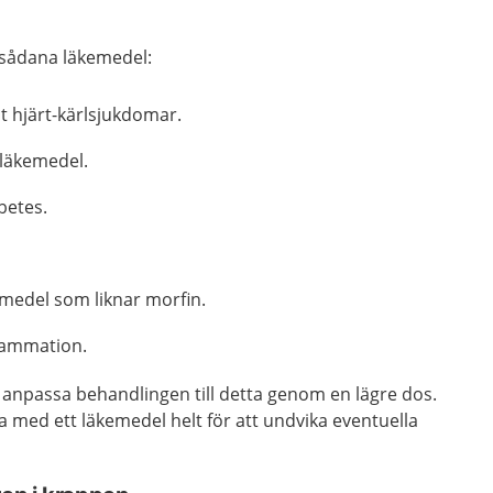
 sådana läkemedel:
t hjärt-kärlsjukdomar.
 läkemedel.
betes.
emedel som liknar morfin.
lammation.
 anpassa behandlingen till detta genom en lägre dos.
 med ett läkemedel helt för att undvika eventuella