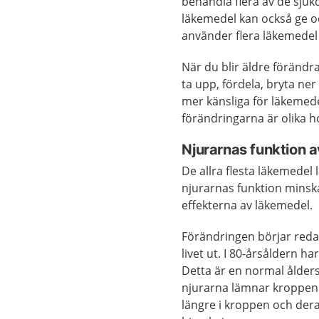
behandla flera av de sju
läkemedel kan också ge oö
använder flera läkemedel s
När du blir äldre förändr
ta upp, fördela, bryta ne
mer känsliga för läkemede
förändringarna är olika h
Njurarnas funktion a
De allra flesta läkemede
njurarnas funktion minsk
effekterna av läkemedel.
Förändringen börjar redan
livet ut. I 80-årsåldern h
Detta är en normal ålde
njurarna lämnar kroppen
längre i kroppen och deras