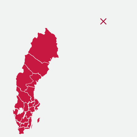
Stäng regionsvälj