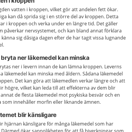
en i kroppen
n vatten i kroppen, vilket gör att andelen fett ökar.
iga kan då sprida sig i en större del av kroppen. Detta
var i kroppen och verka under en längre tid. Det gäller
om påverkar nervsystemet, och kan bland annat förklara
 känna sig dåsiga dagen efter de har tagit vissa lugnande
l.
 bryta ner läkemedel kan minska
rytas ner i levern innan de kan lämna kroppen. Leverns
ssa läkemedel kan minska med åldern. Sådana läkemedel
kroppen. Det kan göra att läkemedlen verkar längre och att
 högre, vilket kan leda till att effekterna av dem blir
d annat de flesta läkemedel mot psykiska besvär och en
 som innehåller morfin eller liknande ämnen.
emet blir känsligare
blir hjärnan känsligare för många läkemedel som har
. Därmed ökar sannolikheten för att få biverkningar som