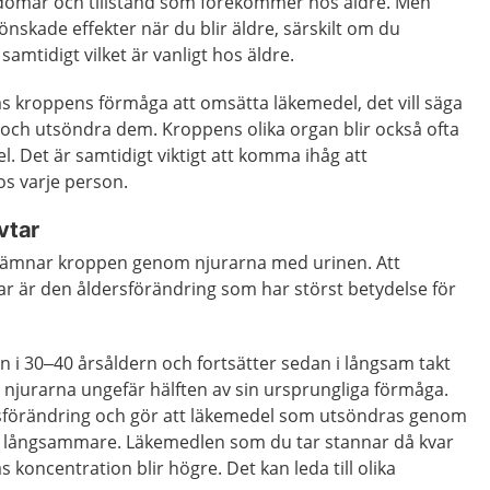
kdomar och tillstånd som förekommer hos äldre. Men
nskade effekter när du blir äldre, särskilt om du
amtidigt vilket är vanligt hos äldre.
as kroppens förmåga att omsätta läkemedel, det vill säga
r och utsöndra dem. Kroppens olika organ blir också ofta
l. Det är samtidigt viktigt att komma ihåg att
os varje person.
vtar
l lämnar kroppen genom njurarna med urinen. Att
ar är den åldersförändring som har störst betydelse för
 i 30–40 årsåldern och fortsätter sedan i långsam takt
ar njurarna ungefär hälften av sin ursprungliga förmåga.
rsförändring och gör att läkemedel som utsöndras genom
 långsammare. Läkemedlen som du tar stannar då kvar
 koncentration blir högre. Det kan leda till olika