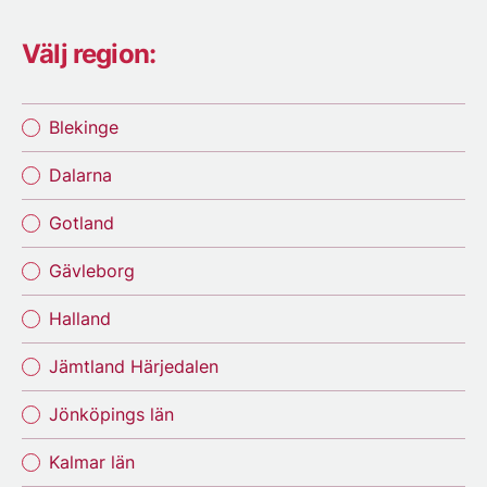
Välj region:
Blekinge
Dalarna
Gotland
Gävleborg
Halland
Jämtland Härjedalen
Jönköpings län
Kalmar län