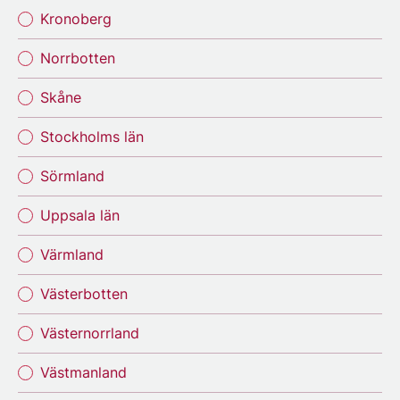
Kronoberg
Norrbotten
Skåne
Stockholms län
Sörmland
Uppsala län
Värmland
Västerbotten
Västernorrland
Västmanland