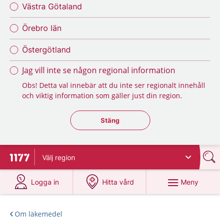
Västra Götaland
Örebro län
Östergötland
Jag vill inte se någon regional information
Obs! Detta val innebär att du inte ser regionalt innehåll
och viktig information som gäller just din region.
Stäng regionsväljaren
Stäng
Välj
region
Till startsidan för 1177
på 1177.se
på 1177.se
Meny
Logga in
Hitta vård
Om läkemedel