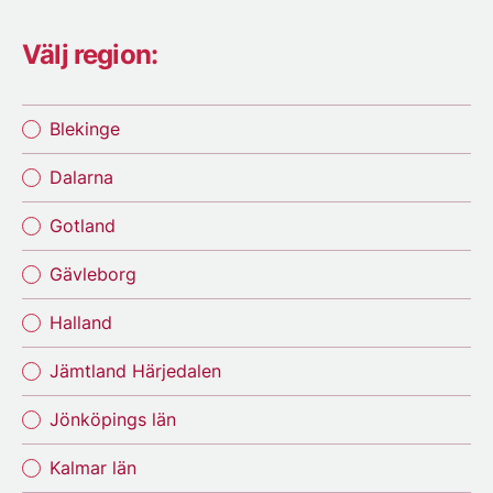
Välj region:
Blekinge
Dalarna
Gotland
Gävleborg
Halland
Jämtland Härjedalen
Jönköpings län
Kalmar län