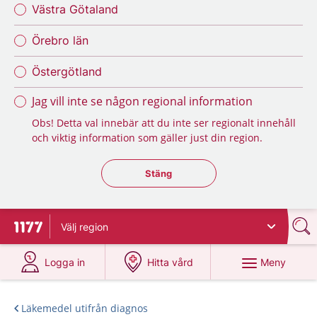
Västra Götaland
Örebro län
Östergötland
Jag vill inte se någon regional information
Obs! Detta val innebär att du inte ser regionalt innehåll
och viktig information som gäller just din region.
Stäng regionsväljaren
Stäng
Välj
region
Till startsidan för 1177
på 1177.se
på 1177.se
Meny
Logga in
Hitta vård
Läkemedel utifrån diagnos