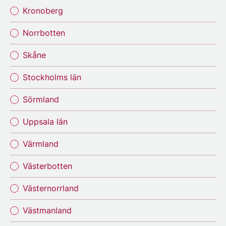
Kronoberg
Norrbotten
Skåne
Stockholms län
Sörmland
Uppsala län
Värmland
Västerbotten
Västernorrland
Västmanland