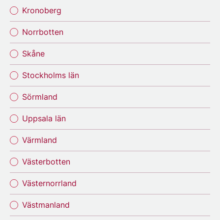
Kronoberg
Norrbotten
Skåne
Stockholms län
Sörmland
Uppsala län
Värmland
Västerbotten
Västernorrland
Västmanland