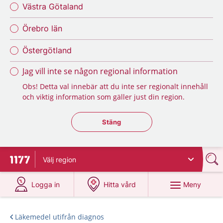
Västra Götaland
Örebro län
Östergötland
Jag vill inte se någon regional information
Obs! Detta val innebär att du inte ser regionalt innehåll
och viktig information som gäller just din region.
Stäng regionsväljaren
Stäng
Välj
region
Till startsidan för 1177
på 1177.se
på 1177.se
Meny
Logga in
Hitta vård
Läkemedel utifrån diagnos