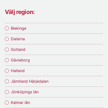
Välj region:
Blekinge
Dalarna
Gotland
Gävleborg
Halland
Jämtland Härjedalen
Jönköpings län
Kalmar län