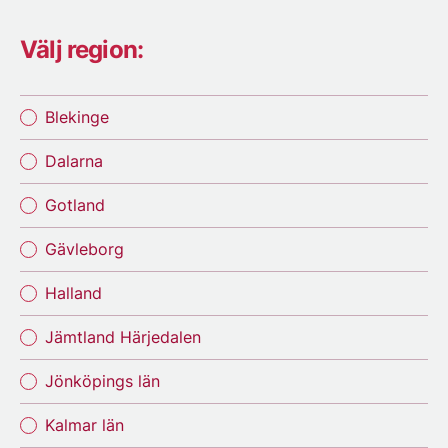
Välj region:
Blekinge
Dalarna
Gotland
Gävleborg
Halland
Jämtland Härjedalen
Jönköpings län
Kalmar län