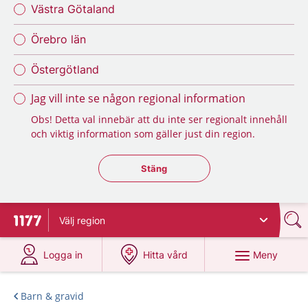
Västra Götaland
Örebro län
Östergötland
Jag vill inte se någon regional information
Obs! Detta val innebär att du inte ser regionalt innehåll
och viktig information som gäller just din region.
Stäng regionsväljaren
Stäng
Välj
region
Till startsidan för 1177
på 1177.se
på 1177.se
Meny
Logga in
Hitta vård
Barn & gravid