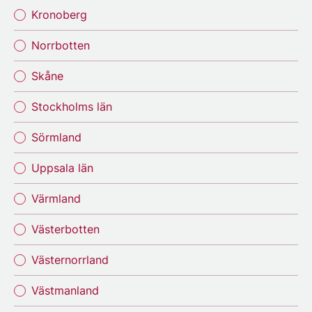
Kronoberg
Norrbotten
Skåne
Stockholms län
Sörmland
Uppsala län
Värmland
Västerbotten
Västernorrland
Västmanland