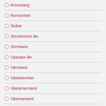
Kronoberg
Norrbotten
Skåne
Stockholms län
Sörmland
Uppsala län
Värmland
Västerbotten
Västernorrland
Västmanland