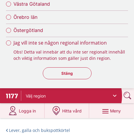
Västra Götaland
Örebro län
Östergötland
Jag vill inte se någon regional information
Obs! Detta val innebär att du inte ser regionalt innehåll
och viktig information som gäller just din region.
Stäng regionsväljaren
Stäng
Välj
region
Till startsidan för 1177
på 1177.se
på 1177.se
Meny
Logga in
Hitta vård
Lever, galla och bukspottkörtel