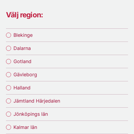
Välj region:
Blekinge
Dalarna
Gotland
Gävleborg
Halland
Jämtland Härjedalen
Jönköpings län
Kalmar län